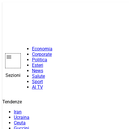
Vai
al
contenuto
Economia
Corporate
Politica
Esteri
News
Sezioni
Salute
Sport
AI TV
Tendenze
Iran
Ucraina
Ceuta
Guccini