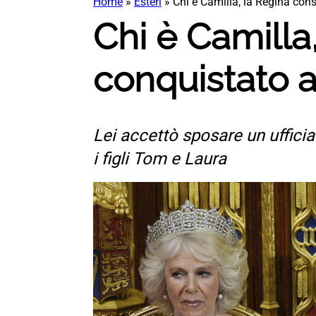
Home
»
Esteri
»
Chi è Camilla, la Regina cons
Chi è Camilla
conquistato a
Lei accettò sposare un ufficia
i figli Tom e Laura