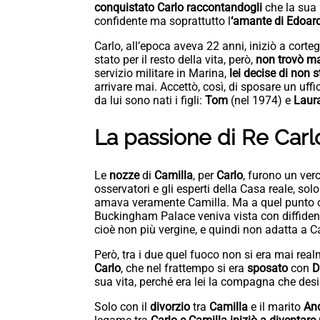
conquistato Carlo raccontandogli
che la sua
confidente ma soprattutto l
‘amante di Edoard
Carlo, all’epoca aveva 22 anni, iniziò a corteg
stato per il resto della vita, però,
non trovò ma
servizio militare in Marina,
lei decise di non 
arrivare mai. Accettò, così, di sposare un uffi
da lui sono nati i figli:
Tom
(nel 1974) e
Laur
La passione di Re Carlo
Le
nozze
di
Camilla
, per
Carlo
, furono un ver
osservatori e gli esperti della Casa reale, sol
amava veramente Camilla. Ma a quel punto or
Buckingham Palace veniva vista con diffiden
cioè non più vergine, e quindi non adatta a C
Però, tra i due quel fuoco non si era mai rea
Carlo
, che nel frattempo si era
sposato
con
D
sua vita, perché era lei la compagna che desi
Solo con il
divorzio
tra
Camilla
e il marito
An