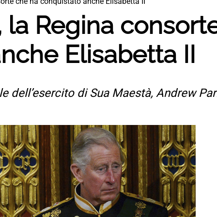
orte che ha conquistato anche Elisabetta II
, la Regina consort
nche Elisabetta II
le dell’esercito di Sua Maestà, Andrew Par