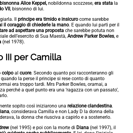
bisnonna Alice Keppel,
nobildonna scozzese,
era stata
la
o VII
, bisnonno di lui.
giarla. Il
principe era timido e insicuro
come sarebbe
i il coraggio di chiederle la mano
. E quando lui partì per il
stare ad aspettare una proposta
che sarebbe potuta non
ciale dell’esercito di Sua Maestà,
Andrew Parker Bowles
, e
a
(nel 1978).
 III per Camilla
o
colpo
al
cuore
. Secondo quanto poi racconteranno gli
o quando la perse il principe si rese conto di quanto
mai era troppo tardi. Mrs Parker Bowles, oramai, a
za perché a quel punto era una ‘ragazza con un passato’,
arlo.
lmente sopito così iniziarono una
relazione clandestina
.
iana
, considerava Camilla e non Lady D la donna della
derava, la donna che riusciva a capirlo e a sostenerlo.
drew
(nel 1995) e poi con la morte di
Diana
(nel 1997), il