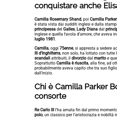
conquistare anche Elisa
Camilla Rosemary Shand
, poi
Camilla Parker
è stata vista dai sudditi inglesi e dalla sta
principessa
del
Galles
,
Lady Diana
dal
princi
inglese e quella favola d’amore, che aveva inc
luglio 1981
.
Camilla
, oggi
75enne
, si appresta a sedere a
III
d’Inghilterra
, non solo, ha lottato con tutte
scandali
attribuiti, il
divorzio
dal
marito
e que
Soprattutto
Camilla è riuscita
, alla fine, ad o
probabilmente aveva capito che tra suo figlio
dall’inizio.
Chi è Camilla Parker B
consorte
Re Carlo III
l’ha amata fin dal primo momento.
polo
, un classico per l’aristocrazia e nobiltà 