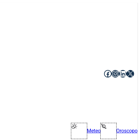
Facebook
Instagr
Linke
X
Meteo
Oroscopo