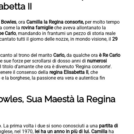
betta II
 Bowles
, ora
Camilla la Regina consorte,
per molto tempo
mpa come la
rovina famiglie
che aveva allontanato la
pe Carlo
, mandando in frantumi un pezzo di storia reale
antato tutti il giorno delle nozze, in mondo visione, il
29
ccanto al trono del marito
Carlo,
da qualche ora
è Re Carlo
 le sue forze per scrollarsi di dosso anni di
numerosi
l titolo d’amante che ora è divenuto ‘Regina consorte’.
ttenere il consenso della
regina Elisabetta II
, che
 e la borghese, la passione era vera e autentica fin
owles, Sua Maestà la Regina
 La prima volta i due si sono conosciuti a una
partita di
inglese, nel 1970,
lei ha un anno in più di lui.
Camilla
ha