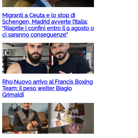
Migranti a Ceuta e lo stop di
Schengen, Madrid avverte l’Italia:
“Riaprite i confini entro il 9 agosto o
ci saranno conseguenze”
Rho,Nuovo arrivo al Francis Boxing
Team: il peso welter Biagio
Grimaldi