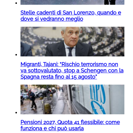
Stelle cadenti di San Lorenzo, quando e
dove si vedranno meglio
Migranti, Tajani: “Rischio terrorismo non
va sottovalutato, stop a Schengen con la
Spagna resta fino al 15 agosto”
Pensioni 2027, Quota 41 flessibile: come
funziona e chi può usarla