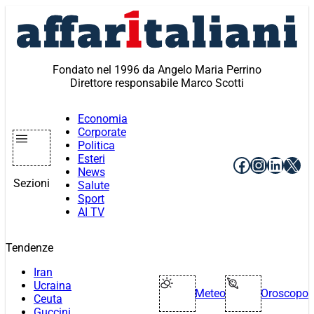
Vai
al
contenuto
Fondato nel 1996 da Angelo Maria Perrino
Direttore responsabile Marco Scotti
Economia
Corporate
Politica
Esteri
Facebook
Instagr
Linke
X
News
Sezioni
Salute
Sport
AI TV
Tendenze
Iran
Ucraina
Meteo
Oroscopo
Ceuta
Guccini