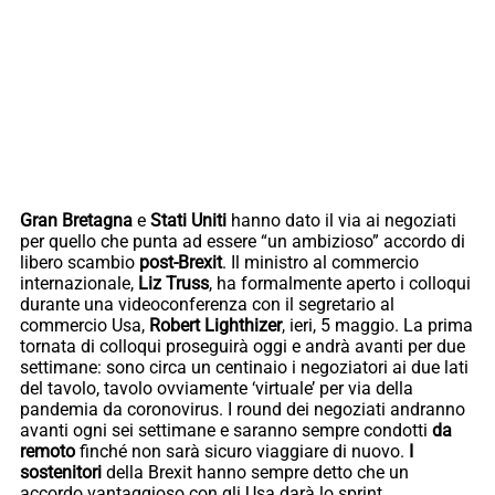
Gran Bretagna
e
Stati Uniti
hanno dato il via ai negoziati
per quello che punta ad essere “un ambizioso” accordo di
libero scambio
post-Brexit
. Il ministro al commercio
internazionale,
Liz Truss
, ha formalmente aperto i colloqui
durante una videoconferenza con il segretario al
commercio Usa,
Robert Lighthizer
, ieri, 5 maggio. La prima
tornata di colloqui proseguirà oggi e andrà avanti per due
settimane: sono circa un centinaio i negoziatori ai due lati
del tavolo, tavolo ovviamente ‘virtuale’ per via della
pandemia da coronovirus. I round dei negoziati andranno
avanti ogni sei settimane e saranno sempre condotti
da
remoto
finché non sarà sicuro viaggiare di nuovo.
I
sostenitori
della Brexit hanno sempre detto che un
accordo vantaggioso con gli Usa darà lo sprint