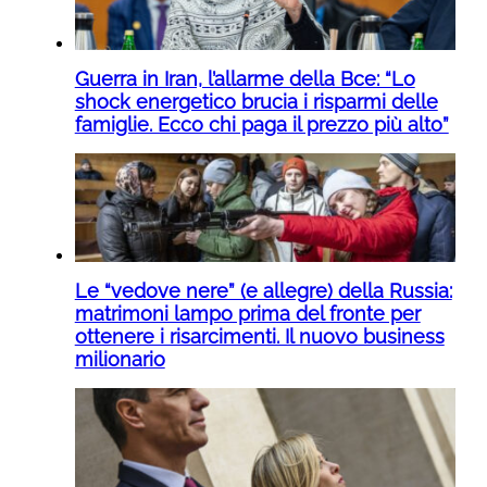
Guerra in Iran, l’allarme della Bce: “Lo
shock energetico brucia i risparmi delle
famiglie. Ecco chi paga il prezzo più alto”
Le “vedove nere” (e allegre) della Russia:
matrimoni lampo prima del fronte per
ottenere i risarcimenti. Il nuovo business
milionario