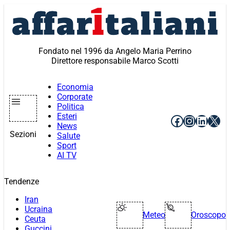
Vai
al
contenuto
Fondato nel 1996 da Angelo Maria Perrino
Direttore responsabile Marco Scotti
Economia
Corporate
Politica
Esteri
Facebook
Instagr
Linke
X
News
Sezioni
Salute
Sport
AI TV
Tendenze
Iran
Ucraina
Meteo
Oroscopo
Ceuta
Guccini