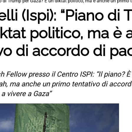
iano di Trump per Gaza? È un diktat politico, ma è anche un primo 
elli (Ispi): “Piano d
ktat politico, ma è
vo di accordo di pa
h Fellow presso il Centro ISPI: “Il piano? È
lah, ma anche un primo tentativo di accor
o a vivere a Gaza”