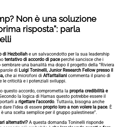
rump?
Non è una soluzione
rima risposta”: parla
elli
o di Hezbollah
e un salvacondotto per la sua leadership
imo
tentativo di accordo di pace
perché sancisce che i
ò sembrare una banalità ma dopo il progetto della “Riviera
 parole di
Luigi Toninelli, Junior Research Fellow presso il
ca,
che ai microfoni di
Affaritaliani
commenta il piano di
e criticità e i potenziali sviluppi.
ndo questo accordo, comprometta la
propria credibilità e
: “Secondo la logica di Hamas questo potrebbe essere il
portarli a
rigettare l’accordo
. Tuttavia, bisogna anche
 dare l’idea di essere
proprio loro a non volere la pace
. È
 è una scelta semplice per il gruppo palestinese”.
ari alternativi?
A questa domanda Toninelli risponde