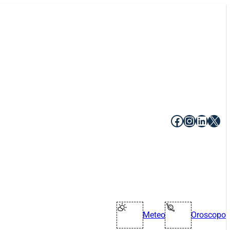
Facebook
Instagr
Linke
X
Meteo
Oroscopo