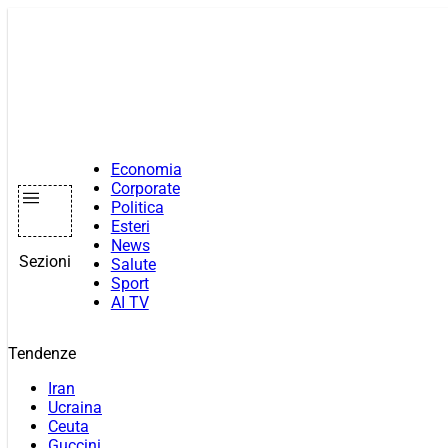
Vai
al
contenuto
Economia
Corporate
Politica
Esteri
News
Sezioni
Salute
Sport
AI TV
Tendenze
Iran
Ucraina
Ceuta
Guccini