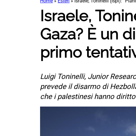
Home
»
Esteri
»
Israele, Toninelli (Ispi): “P
Israele, Tonin
Gaza? È un di
primo tentati
Luigi Toninelli, Junior Researc
prevede il disarmo di Hezbol
che i palestinesi hanno diritt