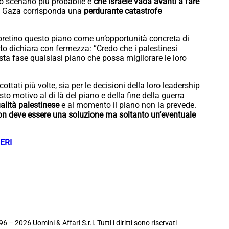
Lo scenario più probabile è
che Israele vada avanti a fare
su Gaza corrisponda una
perdurante catastrofe
erpretino questo piano come un’opportunità concreta di
erto dichiara con fermezza: “Credo che i palestinesi
sta fase qualsiasi piano che possa migliorare le loro
ottati più volte, sia per le decisioni della loro leadership
esto motivo al di là del piano e della fine della guerra
alità palestinese
e al momento il piano non la prevede.
on deve essere una soluzione ma soltanto un’eventuale
ERI
6 – 2026 Uomini & Affari S.r.l. Tutti i diritti sono riservati