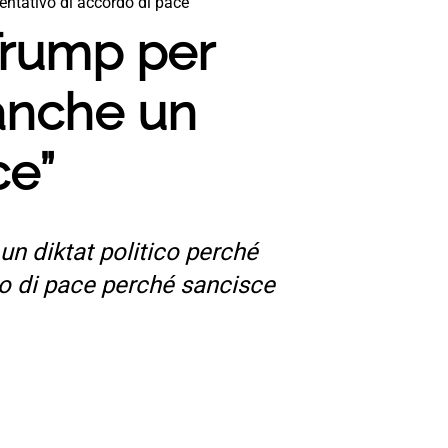
tentativo di accordo di pace”
i Trump per
 anche un
ce”
 un diktat politico perché
do di pace perché sancisce