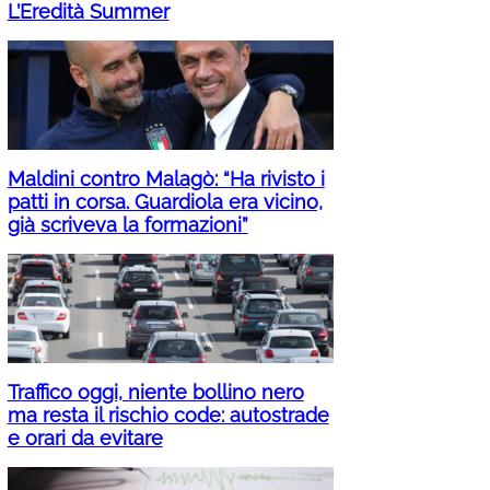
L’Eredità Summer
Maldini contro Malagò: “Ha rivisto i
patti in corsa. Guardiola era vicino,
già scriveva la formazioni”
Traffico oggi, niente bollino nero
ma resta il rischio code: autostrade
e orari da evitare