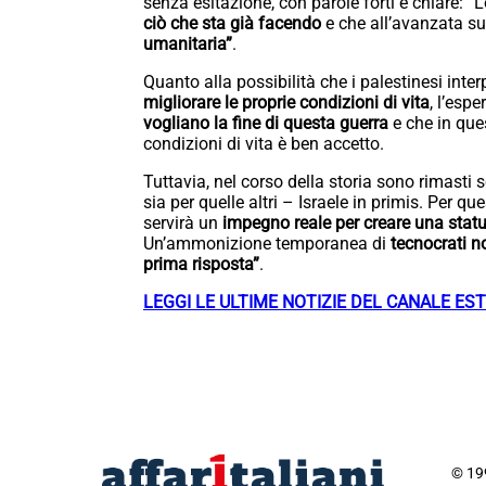
senza esitazione, con parole forti e chiare: “
ciò che sta già facendo
e che all’avanzata 
umanitaria”
.
Quanto alla possibilità che i palestinesi int
migliorare le proprie condizioni di vita
, l’esp
vogliano la fine di questa guerra
e che in que
condizioni di vita è ben accetto.
Tuttavia, nel corso della storia sono rimasti sc
sia per quelle altri – Israele in primis. Per qu
servirà un
impegno reale per creare una statu
Un’ammonizione temporanea di
tecnocrati n
prima risposta”
.
LEGGI LE ULTIME NOTIZIE DEL CANALE EST
© 199