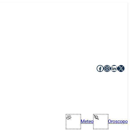
Facebook
Instagr
Linke
X
Meteo
Oroscopo