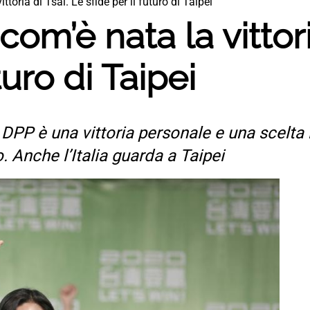
toria di Tsai. Le sfide per il futuro di Taipei
om’è nata la vittori
turo di Taipei
DPP è una vittoria personale e una scelta 
o. Anche l’Italia guarda a Taipei