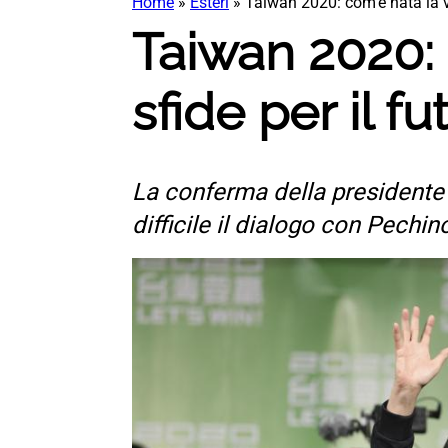
Home
»
Esteri
»
Taiwan 2020: com’è nata la vit
Taiwan 2020: c
sfide per il fu
La conferma della presidente 
difficile il dialogo con Pechin