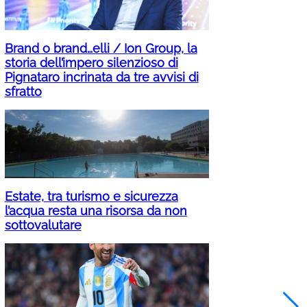
Brand o brand…elli / Ion Group, la
storia dell’impero silenzioso di
Pignataro incrinata da tre avvisi di
sfratto
Estate, tra turismo e sicurezza
l’acqua resta una risorsa da non
sottovalutare