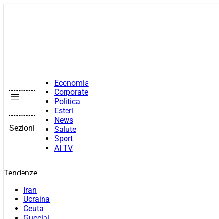
Vai
al
contenuto
Economia
Corporate
Politica
Esteri
News
Sezioni
Salute
Sport
AI TV
Tendenze
Iran
Ucraina
Ceuta
Guccini