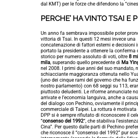
dal KMT) per le forze che difendono la “cines
PERCHE’ HA VINTO TSAI E
Un anno fa sembrava impossibile poter prono
vittoria di Tsai. In questi 12 mesi invece una
concatenazione di fattori esterni e decisioni
portato la presidente a ottenere la conferma c
storico per numero assoluto di voti, oltre
8 mi
mila
, superando quello precedente di
Ma Yin
nel 2008. I primi due anni del suo mandato, 
schiacciante maggioranza ottenuta nello Yua
(uno dei cinque rami del governo che ha funzi
nostro parlamento) con 68 seggi su 113, eran
piuttosto deludenti. Le riforme annunciate n
arrivate e l’economia languiva, anche a causa
del dialogo con Pechino, ovviamente il princi
commerciale di Taipei. La rottura è motivata d
DPP si è sempre rifiutato di riconoscere il ce
“
consenso del 1992
“, che stabiliva l’esistenz
Cina”. Per questo dalle parti di Pechino prefe
che riconosce il “consenso del 1992” pur so