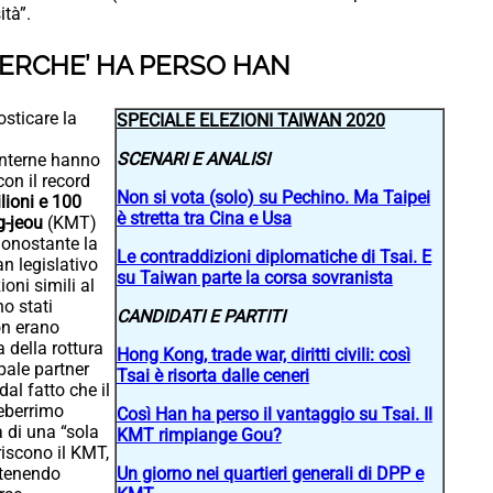
ità”.
 PERCHE’ HA PERSO HAN
sticare la
SPECIALE ELEZIONI TAIWAN 2020
SCENARI E ANALISI
 interne hanno
on il record
Non si vota (solo) su Pechino. Ma Taipei
lioni e 100
è stretta tra Cina e Usa
g-jeou
(KMT)
nonostante la
Le contraddizioni diplomatiche di Tsai. E
n legislativo
su Taiwan parte la corsa sovranista
oni simili al
o stati
CANDIDATI E PARTITI
on erano
 della rottura
Hong Kong, trade war, diritti civili: così
pale partner
Tsai è risorta dalle ceneri
al fatto che il
leberrimo
Così Han ha perso il vantaggio su Tsai. Il
a di una “sola
KMT rimpiange Gou?
riscono il KMT,
stenendo
Un giorno nei quartieri generali di DPP e