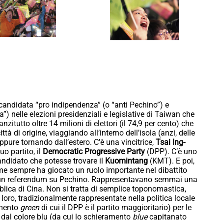
i candidata “pro indipendenza” (o “anti Pechino”) e
) nelle elezioni presidenziali e legislative di Taiwan che
zitutto oltre 14 milioni di elettori (il 74,9 per cento) che
tà di origine, viaggiando all’interno dell’isola (anzi, delle
ppure tornando dall’estero. C’è una vincitrice,
Tsai Ing-
uo partito, il
Democratic Progressive Party
(DPP). C’è uno
candidato che potesse trovare il
Kuomintang
(KMT). E poi,
e sempre ha giocato un ruolo importante nel dibattito
no un referendum su Pechino. Rappresentavano semmai una
lica di Cina. Non si tratta di semplice toponomastica,
a loro, tradizionalmente rappresentate nella politica locale
amento
green
di cui il DPP è il partito maggioritario) per le
 dal colore blu (da cui lo schieramento
blue
capitanato