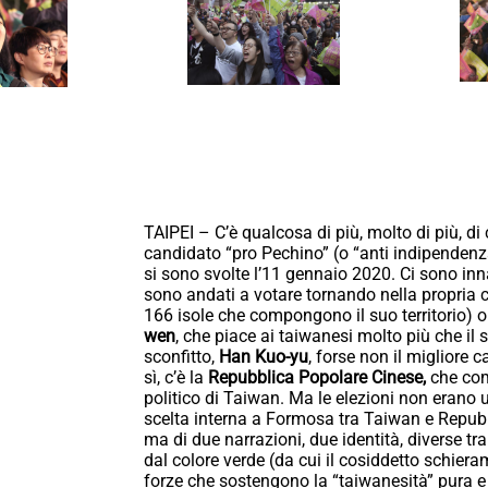
TAIPEI – C’è qualcosa di più, molto di più, d
candidato “pro Pechino” (o “anti indipendenza”
si sono svolte l’11 gennaio 2020. Ci sono innan
sono andati a votare tornando nella propria cit
166 isole che compongono il suo territorio) o
wen
, che piace ai taiwanesi molto più che il s
sconfitto,
Han Kuo-yu
, forse non il migliore 
sì, c’è la
Repubblica Popolare Cinese,
che com
politico di Taiwan. Ma le elezioni non era
scelta interna a Formosa tra Taiwan e Repubb
ma di due narrazioni, due identità, diverse tr
dal colore verde (da cui il cosiddetto schier
forze che sostengono la “taiwanesità” pura e