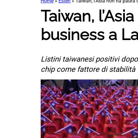
Home
»
Esteri
»
Taiwan, l’Asia non ha paura d
Taiwan, l’Asia
business a Lai
Listini taiwanesi positivi dopo 
chip come fattore di stabilità