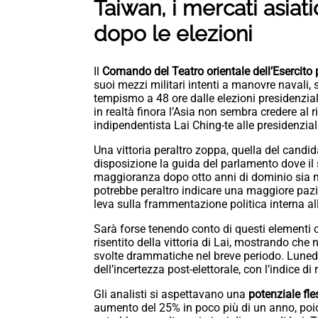
Taiwan, i mercati asiati
dopo le elezioni
Il
Comando del Teatro orientale dell’Esercito 
suoi mezzi militari intenti a manovre navali, 
tempismo a 48 ore dalle elezioni presidenzial
in realtà finora l’Asia non sembra credere al r
indipendentista Lai Ching-te alle presidenzial
Una vittoria peraltro zoppa, quella del candid
disposizione la guida del parlamento dove il
maggioranza dopo otto anni di dominio sia n
potrebbe peraltro indicare una maggiore pazie
leva sulla frammentazione politica interna a
Sarà forse tenendo conto di questi elementi c
risentito della vittoria di Lai, mostrando che 
svolte drammatiche nel breve periodo. Lunedì
dell’incertezza post-elettorale, con l’indice di 
Gli analisti si aspettavano una
potenziale fle
aumento del 25% in poco più di un anno, po