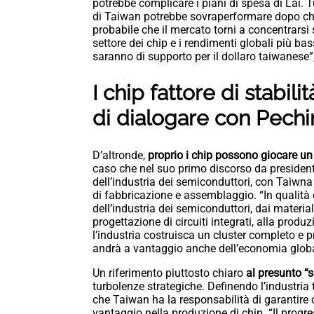
potrebbe complicare i piani di spesa di Lai. Tu
di Taiwan potrebbe sovraperformare dopo che la
probabile che il mercato torni a concentrarsi 
settore dei chip e i rendimenti globali più ba
saranno di supporto per il dollaro taiwanese”, 
I chip fattore di stabil
di dialogare con Pech
D’altronde,
proprio i chip possono giocare un r
caso che nel suo primo discorso da presidente 
dell’industria dei semiconduttori, con Taiwna
di fabbricazione e assemblaggio. “In qualità 
dell’industria dei semiconduttori, dai materiali
progettazione di circuiti integrati, alla produz
l’industria costruisca un cluster completo e
andrà a vantaggio anche dell’economia global
Un riferimento piuttosto chiaro
al presunto “s
turbolenze strategiche. Definendo l’industri
che Taiwan ha la responsabilità di garantire
vantaggio nella produzione di chip. “Il progress