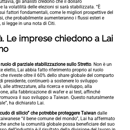
ttavia, gli analisti credono che il dollaro
 volatilità delle elezioni si sarà stabilizzata. “È
sui fattori fondamentali, come le migliori prospettive del
ssi, che probabilmente aumenteranno i flussi esteri e
si legge in una nota di Citi.
ità. Le imprese chiedono a Lai
ino
uolo di parziale stabilizzazione sullo Stretto
. Non è un
eletto, Lai abbia fatto riferimento proprio al ruolo
 che riveste oltre il 60% dello share globale del comparto
di presidente, continuerò a sostenere lo sviluppo
, alle attrezzature, alla ricerca e sviluppo, alla
ione, alla fabbricazione di wafer e ai test, affinché
 promuova il suo sviluppo a Taiwan. Questo naturalmente
e”, ha dichiarato Lai.
cudo di silicio” che potrebbe proteggere Taiwan
dalle
a taiwanese “il bene comune del mondo”, Lai ha affermato
 che anche la comunità globale possa beneficiare del suo
o dell’industria è il risultato della divisione del lavoro in