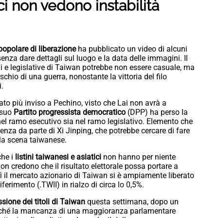
ci non vedono instabilità
popolare di liberazione
ha pubblicato un video di alcuni
senza dare dettagli sul luogo e la data delle immagini. Il
i e legislative di Taiwan potrebbe non essere casuale, ma
ischio di una guerra, nonostante la vittoria del filo
i.
ato più inviso a Pechino, visto che Lai non avrà a
 suo
Partito progressista democratico
(DPP) ha perso la
el ramo esecutivo sia nel ramo legislativo. Elemento che
nza da parte di Xi Jinping, che potrebbe cercare di fare
lla scena taiwanese.
he i
listini taiwanesi e asiatici
non hanno per niente
non credono che il risultato elettorale possa portare a
 il mercato azionario di Taiwan si è ampiamente liberato
riferimento (.TWII) in rialzo di circa lo 0,5%.
ssione dei titoli di Taiwan
questa settimana, dopo un
iché la mancanza di una maggioranza parlamentare