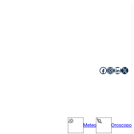
Facebook
Instagr
Linke
X
Meteo
Oroscopo