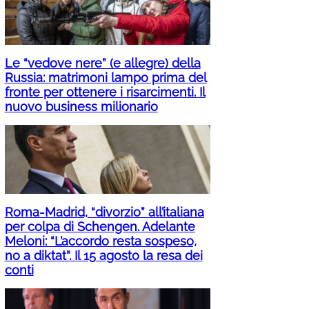
Le “vedove nere” (e allegre) della
Russia: matrimoni lampo prima del
fronte per ottenere i risarcimenti. Il
nuovo business milionario
Roma-Madrid, “divorzio” all’italiana
per colpa di Schengen. Adelante
Meloni: “L’accordo resta sospeso,
no a diktat”. Il 15 agosto la resa dei
conti