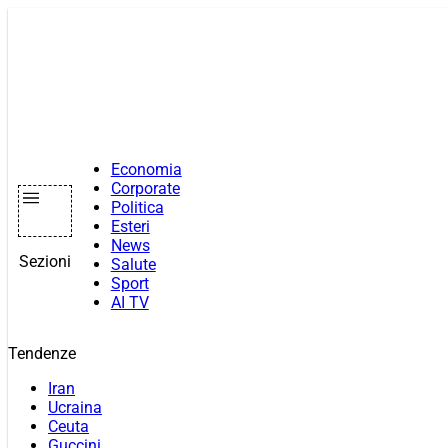
Vai
al
contenuto
Economia
Corporate
Politica
Esteri
News
Sezioni
Salute
Sport
AI TV
Tendenze
Iran
Ucraina
Ceuta
Guccini