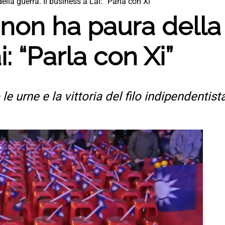
ella guerra. Il business a Lai: “Parla con Xi”
 non ha paura della 
: “Parla con Xi”
le urne e la vittoria del filo indipendentista