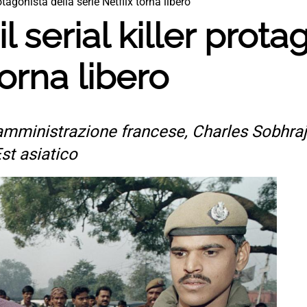
rotagonista della serie Netflix torna libero
l serial killer prota
torna libero
 amministrazione francese, Charles Sobhra
Est asiatico