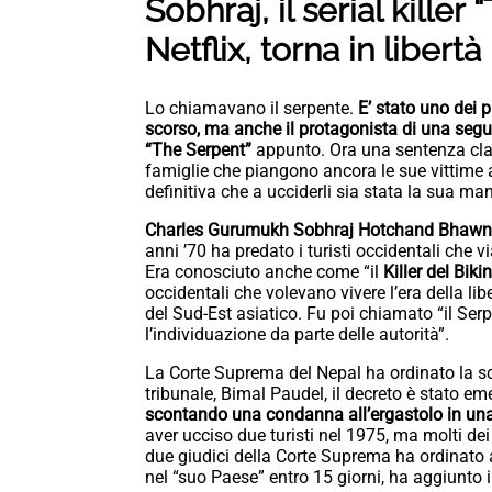
Sobhraj, il serial kill
Netflix, torna in libertà
Lo chiamavano il serpente.
E’ stato uno dei p
scorso, ma anche il protagonista di una segui
“The Serpent”
appunto. Ora una sentenza clam
famiglie che piangono ancora le sue vittime a
definitiva che a ucciderli sia stata la sua man
Charles Gurumukh Sobhraj Hotchand Bhawn
anni ’70 ha predato i turisti occidentali che 
Era conosciuto anche come “il
Killer del Bikin
occidentali che volevano vivere l’era della li
del Sud-Est asiatico. Fu poi chiamato “il Serp
l’individuazione da parte delle autorità”.
La Corte Suprema del Nepal ha ordinato la sc
tribunale, Bimal Paudel, il decreto è stato em
scontando una condanna all’ergastolo in un
aver ucciso due turisti nel 1975, ma molti dei
due giudici della Corte Suprema ha ordinato 
nel “suo Paese” entro 15 giorni, ha aggiunto i