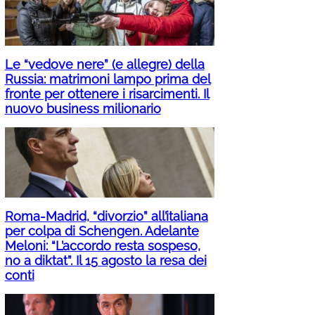
Le “vedove nere” (e allegre) della
Russia: matrimoni lampo prima del
fronte per ottenere i risarcimenti. Il
nuovo business milionario
Roma-Madrid, “divorzio” all’italiana
per colpa di Schengen. Adelante
Meloni: “L’accordo resta sospeso,
no a diktat”. Il 15 agosto la resa dei
conti