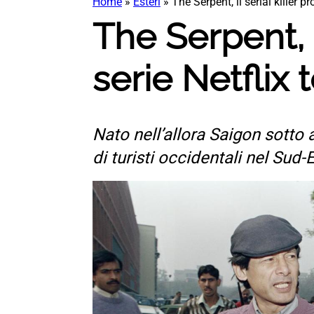
Home
»
Esteri
»
The Serpent, il serial killer p
The Serpent, i
serie Netflix 
Nato nell’allora Saigon sotto
di turisti occidentali nel Sud-