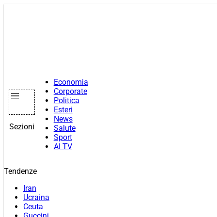
Vai
al
contenuto
Economia
Corporate
Politica
Esteri
News
Sezioni
Salute
Sport
AI TV
Tendenze
Iran
Ucraina
Ceuta
Guccini