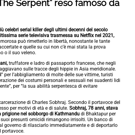
er “The Serpent” reso famoso da
iù celebri serial killer degli ultimi decenni del secolo
tissima serie televisiva trasmessa su Netflix nel 2021,
orosa può rimetterlo in libertà, nonostante le tante
ccertate e quelle su cui non c’è mai stata la prova
o o il suo veleno.
ani,
truffatore e ladro di passaporto francese, che negli
viaggiavano sulle tracce degli hippie in Asia meridionale.
i
” per l’abbigliamento di molte delle sue vittime, turisti
berazione dei costumi personali e sessuali nei suadenti lidi
ente”, per “la sua abilità serpentesca di evitare
arcerazione di Charles Sobhraj. Secondo il portavoce del
esso per motivi di età e di salute.
Sobhraj, 78 anni, stava
a prigione nel sobborgo di Kathmandu
di Bhaktapur per
 suoi presunti omicidi rimangono irrisolti. Un banco di
al governo di rilasciarlo immediatamente e di deportarlo
l portavoce.