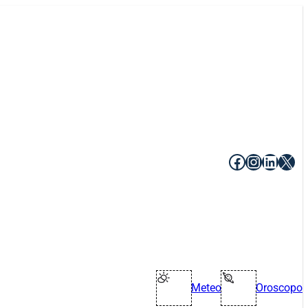
Facebook
Instagr
Linke
X
Meteo
Oroscopo