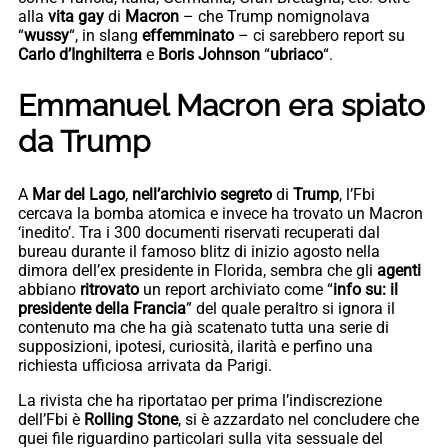
alla
vita gay
di
Macron
– che Trump nomignolava
“
wussy
“, in slang
effemminato
– ci sarebbero report su
Carlo d’Inghilterra
e
Boris Johnson
“
ubriaco
“.
Emmanuel Macron era spiato
da Trump
A
Mar del Lago
,
nell’archivio segreto
di
Trump
, l’Fbi
cercava la bomba atomica e invece ha trovato un Macron
‘inedito’. Tra i 300 documenti riservati recuperati dal
bureau durante il famoso blitz di inizio agosto nella
dimora dell’ex presidente in Florida, sembra che gli
agenti
abbiano
ritrovato
un report archiviato come “
info su: il
presidente della Francia
” del quale peraltro si ignora il
contenuto ma che ha già scatenato tutta una serie di
supposizioni, ipotesi, curiosità, ilarità e perfino una
richiesta ufficiosa arrivata da Parigi.
La rivista che ha riportatao per prima l’indiscrezione
dell’Fbi è
Rolling Stone
, si è azzardato nel concludere che
quei file riguardino particolari sulla vita sessuale del