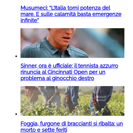
Musumeci: “L’Italia torni potenza del
mare. E sulle calamità basta emergenze
infinite”
Sinner, ora è ufficiale: il tennista azzurro
rinuncia al Cincinnati Open per un
problema al ginocchio destro
Foggia, furgone di braccianti si ribalta: un
morto e sette feriti