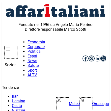
Vai
al
contenuto
Fondato nel 1996 da Angelo Maria Perrino
Direttore responsabile Marco Scotti
Economia
Corporate
Politica
Esteri
Facebook
Instagr
Linke
X
News
Sezioni
Salute
Sport
AI TV
Tendenze
Iran
Ucraina
Meteo
Oroscopo
Ceuta
Guccini