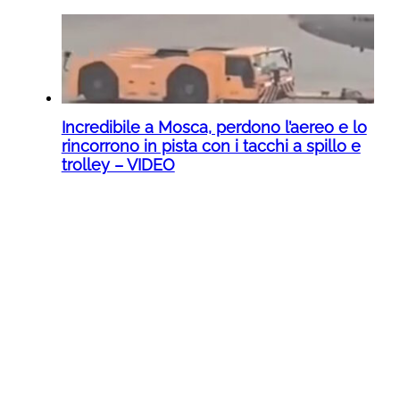
Incredibile a Mosca, perdono l’aereo e lo
rincorrono in pista con i tacchi a spillo e
trolley – VIDEO