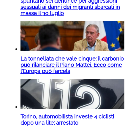
spuntano sei denunce per aggressioni
sessuali ai danni dei migranti sbarcati in
massa il 30 luglio
La tonnellata che vale cinque: il carbonio
può rilanciare il Piano Mattei. Ecco come
l’Europa può farcela
Torino, automobilista investe 4 ciclisti
dopo una lite: arrestato