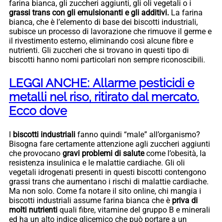
farina bianca, gli zuccheri aggiunti, gli oli vegetali o i
grassi trans con gli emulsionanti e gli additivi.
La farina
bianca, che è l’elemento di base dei biscotti industriali,
subisce un processo di lavorazione che rimuove il germe e
il rivestimento esterno, eliminando così alcune fibre e
nutrienti. Gli zuccheri che si trovano in questi tipo di
biscotti hanno nomi particolari non sempre riconoscibili.
LEGGI ANCHE: Allarme pesticidi e
metalli nel riso, ritirato dal mercato.
Ecco dove
I
biscotti industriali
fanno quindi “male” all’organismo?
Bisogna fare certamente attenzione agli zuccheri aggiunti
che provocano
gravi problemi di salute
come l’obesità, la
resistenza insulinica e le malattie cardiache. Gli oli
vegetali idrogenati presenti in questi biscotti contengono
grassi trans che aumentano i rischi di malattie cardiache.
Ma non solo. Come fa notare il sito online, chi mangia i
biscotti industriali assume farina bianca che è
priva di
molti nutrienti
quali fibre, vitamine del gruppo B e minerali
ed ha un alto indice glicemico che può portare a un