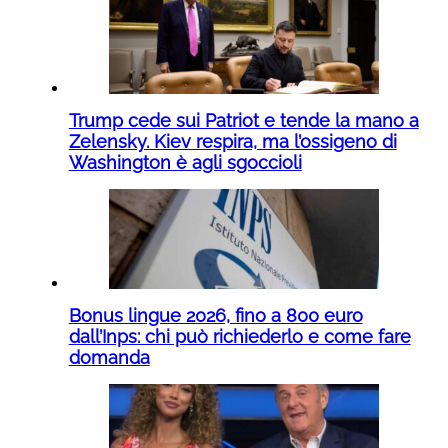
Trump cede sui Patriot e tende la mano a
Zelensky. Kiev respira, ma l’ossigeno di
Washington è agli sgoccioli
Bonus lingue 2026, fino a 800 euro
dall’Inps: chi può richiederlo e come fare
domanda