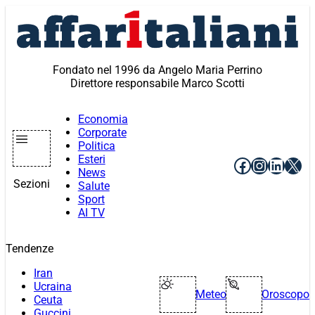
Vai
al
contenuto
Fondato nel 1996 da Angelo Maria Perrino
Direttore responsabile Marco Scotti
Economia
Corporate
Politica
Esteri
Facebook
Instagr
Linke
X
News
Sezioni
Salute
Sport
AI TV
Tendenze
Iran
Ucraina
Meteo
Oroscopo
Ceuta
Guccini