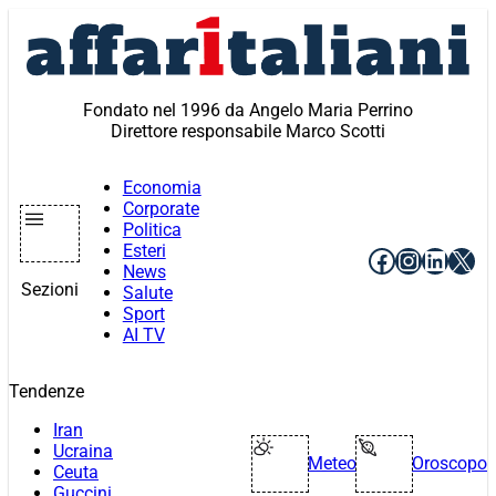
Vai
al
contenuto
Fondato nel 1996 da Angelo Maria Perrino
Direttore responsabile Marco Scotti
Economia
Corporate
Politica
Esteri
Facebook
Instagr
Linke
X
News
Sezioni
Salute
Sport
AI TV
Tendenze
Iran
Ucraina
Meteo
Oroscopo
Ceuta
Guccini