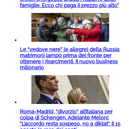
famiglie. Ecco chi paga il prezzo più alto”
Le “vedove nere” (e allegre) della Russia:
matrimoni lampo prima del fronte per
ottenere i risarcimenti. Il nuovo business
milionario
Roma-Madrid, “divorzio” all’italiana per
colpa di Schengen. Adelante Meloni:
“L’accordo resta sospeso, no a diktat”. Il 15