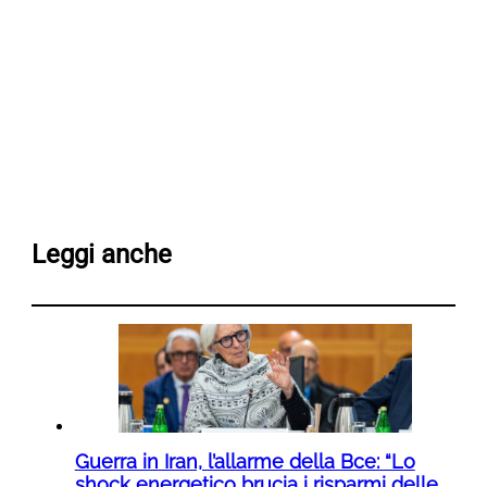
Leggi anche
Guerra in Iran, l’allarme della Bce: “Lo
shock energetico brucia i risparmi delle