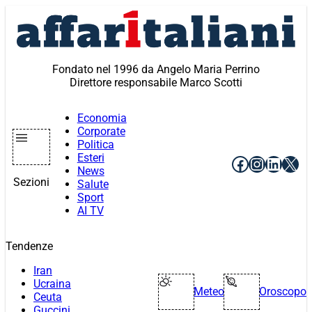
Vai
al
contenuto
Fondato nel 1996 da Angelo Maria Perrino
Direttore responsabile Marco Scotti
Economia
Corporate
Politica
Esteri
Facebook
Instagr
Linke
X
News
Sezioni
Salute
Sport
AI TV
Tendenze
Iran
Ucraina
Meteo
Oroscopo
Ceuta
Guccini