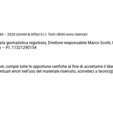
6 – 2026 Uomini & Affari S.r.l. Tutti i diritti sono riservati
ata giornalistica registrata, Direttore responsabile Marco Scotti, 
 – P.I. 11321290154
et, compie tutte le opportune verifiche al fine di accertarne il libe
eventuali errori nell’uso del materiale riservato, scriveteci a tecn