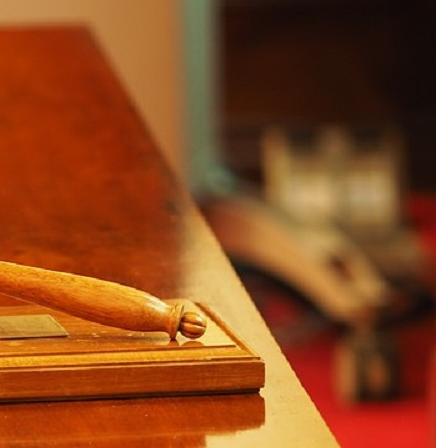
Terremoto a Pisa: la terra trema
ancora, scossa di magnitudo 2.4
Manager / Chi è Leonardo
Ferragamo, il presidente della
maison di moda che da 17 mesi
copre il posto lasciato vacante da
Marco Gobbetti