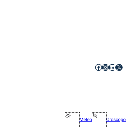
Facebook
Instagr
Linke
X
Meteo
Oroscopo