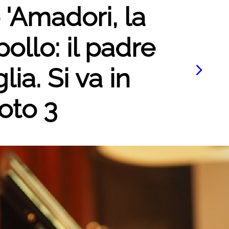
 'Amadori, la
ollo: il padre
glia. Si va in
foto 3
Le