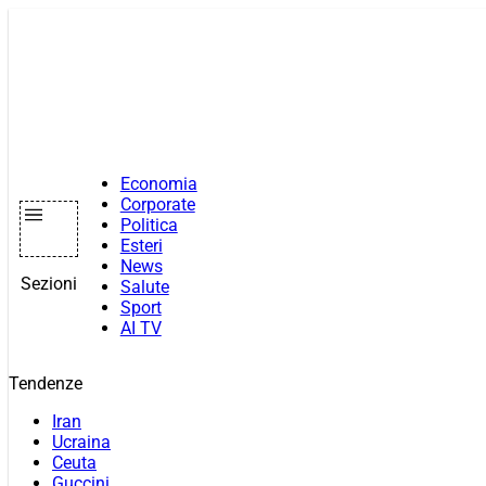
Vai
al
contenuto
Economia
Corporate
Politica
Esteri
News
Sezioni
Salute
Sport
AI TV
Tendenze
Iran
Ucraina
Ceuta
Guccini