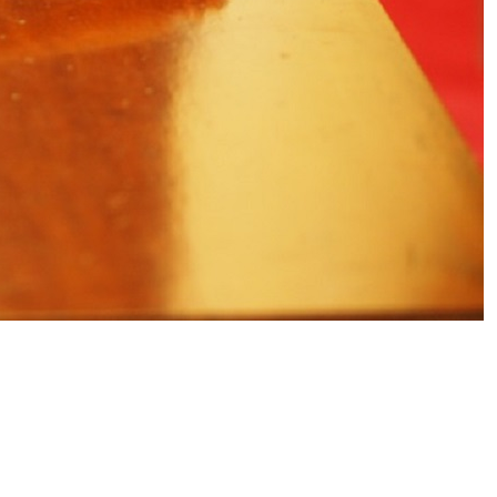
Bologna, arrestata coppia che
girava l’Italia per truffare gli anziani:
con sé portavano il figlio di 7 anni
Meteo, breve tregua temporalesca:
poi il caldo tornerà anche più
intenso, ecco quando