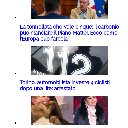
La tonnellata che vale cinque: il carbonio
può rilanciare il Piano Mattei. Ecco come
l’Europa può farcela
Torino, automobilista investe 4 ciclisti
dopo una lite: arrestato