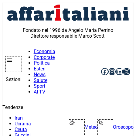
Vai
al
contenuto
Fondato nel 1996 da Angelo Maria Perrino
Direttore responsabile Marco Scotti
Economia
Corporate
Politica
Esteri
Facebook
Instagr
Linke
X
News
Sezioni
Salute
Sport
AI TV
Tendenze
Iran
Ucraina
Meteo
Oroscopo
Ceuta
Guccini