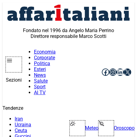
Vai
al
contenuto
Fondato nel 1996 da Angelo Maria Perrino
Direttore responsabile Marco Scotti
Economia
Corporate
Politica
Esteri
Facebook
Instagr
Linke
X
News
Sezioni
Salute
Sport
AI TV
Tendenze
Iran
Ucraina
Meteo
Oroscopo
Ceuta
Guccini