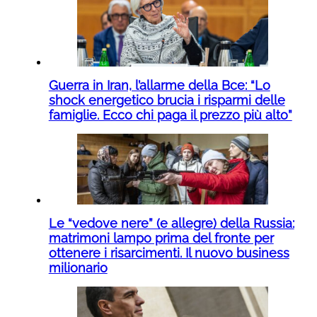
Guerra in Iran, l’allarme della Bce: “Lo
shock energetico brucia i risparmi delle
famiglie. Ecco chi paga il prezzo più alto”
Le “vedove nere” (e allegre) della Russia:
matrimoni lampo prima del fronte per
ottenere i risarcimenti. Il nuovo business
milionario