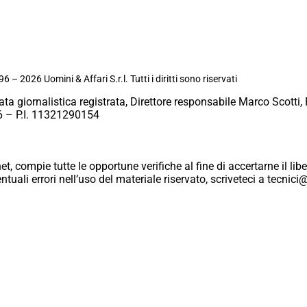
6 – 2026 Uomini & Affari S.r.l. Tutti i diritti sono riservati
ata giornalistica registrata, Direttore responsabile Marco Scotti, 
 – P.I. 11321290154
et, compie tutte le opportune verifiche al fine di accertarne il libe
eventuali errori nell’uso del materiale riservato, scriveteci a tecn