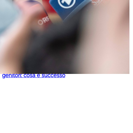
Seggiovia Palafavera bloccata da
un fulmine: paura in quota per una
famiglia e i loro cani
Latemar, ragazzina precipita per 50
metri durante un’escursione con i
genitori: cosa è successo