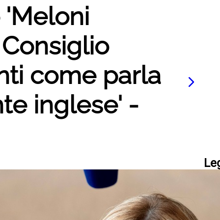
o 'Meloni
l Consiglio
nti come parla
e inglese' -
Le