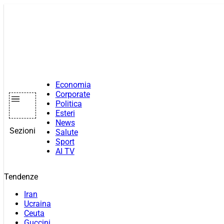
Vai
al
contenuto
Economia
Corporate
Politica
Esteri
News
Sezioni
Salute
Sport
AI TV
Tendenze
Iran
Ucraina
Ceuta
Guccini