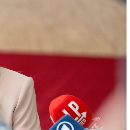
Trump e il grande bluff del “Board
of Peace” a Gaza. Avviato il primo
progetto: ma è una base militare
La Lombardia rafforza il patto con
le imprese per la competitività e il
lavoro