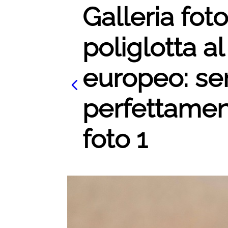
Galleria fot
poliglotta a
europeo: se
perfettament
foto 1