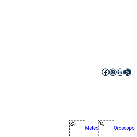
Facebook
Instagr
Linke
X
Meteo
Oroscopo