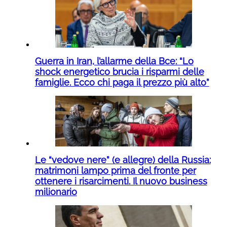
Guerra in Iran, l’allarme della Bce: “Lo
shock energetico brucia i risparmi delle
famiglie. Ecco chi paga il prezzo più alto”
Le “vedove nere” (e allegre) della Russia:
matrimoni lampo prima del fronte per
ottenere i risarcimenti. Il nuovo business
milionario