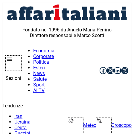
Vai
al
contenuto
Fondato nel 1996 da Angelo Maria Perrino
Direttore responsabile Marco Scotti
Economia
Corporate
Politica
Esteri
Facebook
Instagr
Linke
X
News
Sezioni
Salute
Sport
AI TV
Tendenze
Iran
Ucraina
Meteo
Oroscopo
Ceuta
Guccini