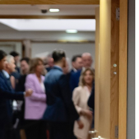
Ceuta, ennesima tragedia: prova a
raggiungere l’isola in parapendio
ma precipita in mare e muore
Milano, sviluppo economico.
Assegnati a Sogemi quattro
mercati comunali coperti