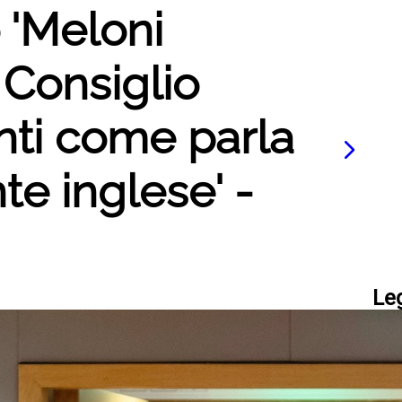
o 'Meloni
l Consiglio
nti come parla
e inglese' -
Le