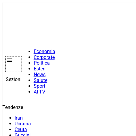
Vai
al
contenuto
Economia
Corporate
Politica
Esteri
News
Sezioni
Salute
Sport
AI TV
Tendenze
Iran
Ucraina
Ceuta
Guccini