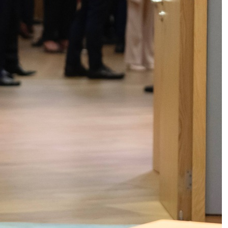
Russell Crowe torna al cinema:
uscita e cast di La vendetta
perfetta – Bear Country
Air India, aereo perde quota
durante una turbolenza: un video
mostra il terrore dei passeggeri