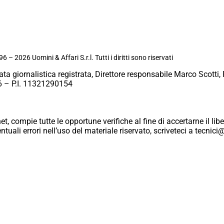
6 – 2026 Uomini & Affari S.r.l. Tutti i diritti sono riservati
ata giornalistica registrata, Direttore responsabile Marco Scotti, 
 – P.I. 11321290154
et, compie tutte le opportune verifiche al fine di accertarne il libe
eventuali errori nell’uso del materiale riservato, scriveteci a tecn