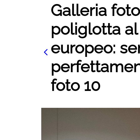
Galleria fot
poliglotta a
europeo: se
perfettament
foto 10