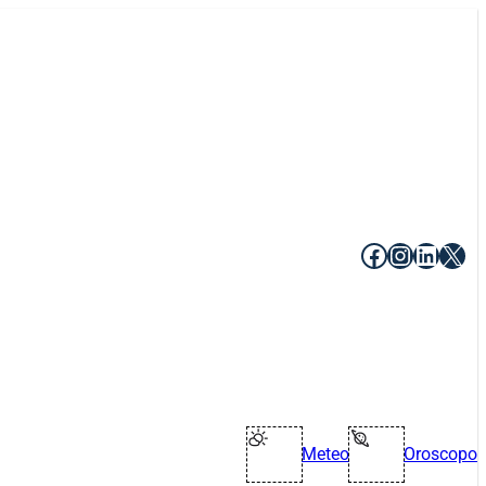
Facebook
Instagr
Linke
X
Meteo
Oroscopo