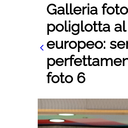
Galleria fot
poliglotta a
europeo: se
perfettament
foto 6