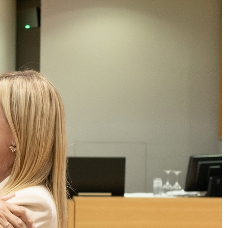
Autostrade per l’Italia e Polizia di
Stato, l’Esodo 2026 arriva in Emilia-
Romagna
Miura SV e Nespoli: Lamborghini
guarda allo spazio
Ciclosporiasi, ci sono rischi anche