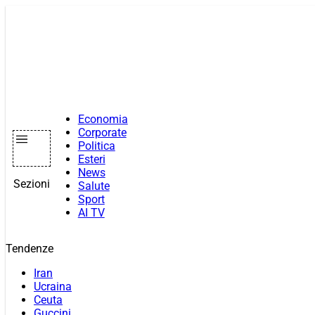
Vai
al
contenuto
Economia
Corporate
Politica
Esteri
News
Sezioni
Salute
Sport
AI TV
Tendenze
Iran
Ucraina
Ceuta
Guccini