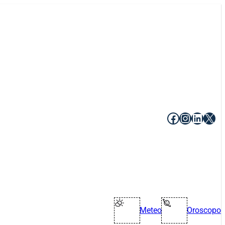
Facebook
Instagr
Linke
X
Meteo
Oroscopo