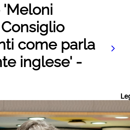
o 'Meloni
l Consiglio
nti come parla
e inglese' -
Le