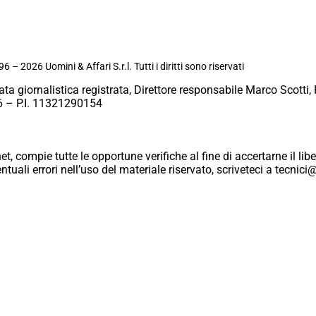
6 – 2026 Uomini & Affari S.r.l. Tutti i diritti sono riservati
ata giornalistica registrata, Direttore responsabile Marco Scotti, 
 – P.I. 11321290154
et, compie tutte le opportune verifiche al fine di accertarne il libe
eventuali errori nell’uso del materiale riservato, scriveteci a tecn