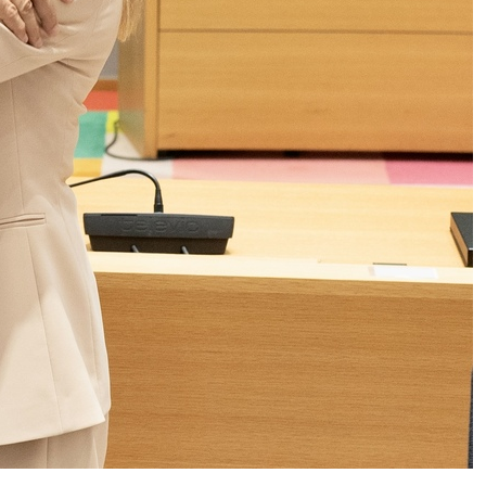
in Italia? Le ultime novità
sull’infezione
Rodri ha scelto il Barcellona, Real
Madrid beffato: quanto può costare
il trasferimento