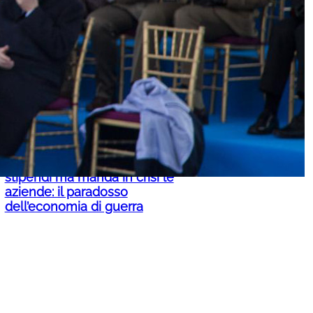
Russia, nove droni ucraini abbattuti
nei cieli di Mosca. A fuoco una
raffineria di petrolio: cinque feriti
Russia, la guerra fa volare gli
stipendi ma manda in crisi le
aziende: il paradosso
dell’economia di guerra