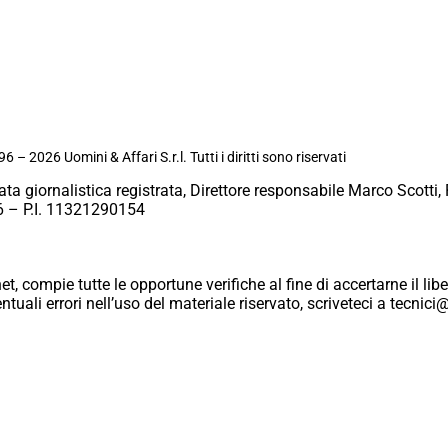
6 – 2026 Uomini & Affari S.r.l. Tutti i diritti sono riservati
ata giornalistica registrata, Direttore responsabile Marco Scotti, 
 – P.I. 11321290154
et, compie tutte le opportune verifiche al fine di accertarne il libe
eventuali errori nell’uso del materiale riservato, scriveteci a tecn