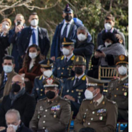
Colpito da un fulmine sul Monte
Livata, grave un ragazzo di 16 anni:
è in terapia intensiva
“I mille volti dell’acqua”, dal
rubinetto al cinema: il contest Acea
per il miglior cortometraggio
dedicato al mare