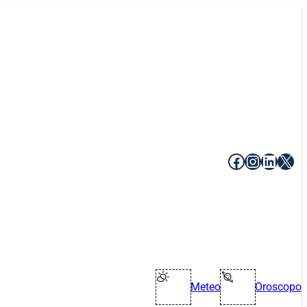
Facebook
Instagr
Linke
X
Meteo
Oroscopo