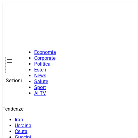
Vai
al
contenuto
Economia
Corporate
Politica
Esteri
News
Sezioni
Salute
Sport
AI TV
Tendenze
Iran
Ucraina
Ceuta
Guccini