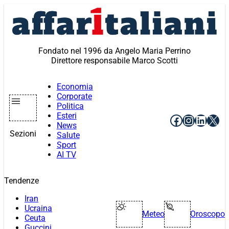
Vai
al
contenuto
Fondato nel 1996 da Angelo Maria Perrino
Direttore responsabile Marco Scotti
Economia
Corporate
Politica
Esteri
Facebook
Instagr
Linke
X
News
Sezioni
Salute
Sport
AI TV
Tendenze
Iran
Ucraina
Meteo
Oroscopo
Ceuta
Guccini