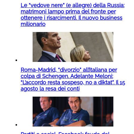
Le “vedove nere” (e allegre) della Russia:
matrimoni lampo prima del fronte per
ottenere i risarcimenti. Il nuovo business
milionario
Roma-Madrid, “divorzio” all’italiana per
colpa di Schengen. Adelante Meloni:
“L’accordo resta sospeso, no a diktat”. Il 15
agosto la resa dei conti