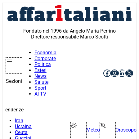
Vai
al
contenuto
Fondato nel 1996 da Angelo Maria Perrino
Direttore responsabile Marco Scotti
Economia
Corporate
Politica
Esteri
Facebook
Instagr
Linke
X
News
Sezioni
Salute
Sport
AI TV
Tendenze
Iran
Ucraina
Meteo
Oroscopo
Ceuta
Guccini