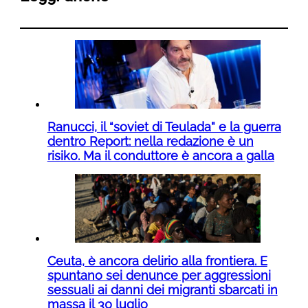
Ranucci, il “soviet di Teulada” e la guerra
dentro Report: nella redazione è un
risiko. Ma il conduttore è ancora a galla
Ceuta, è ancora delirio alla frontiera. E
spuntano sei denunce per aggressioni
sessuali ai danni dei migranti sbarcati in
massa il 30 luglio