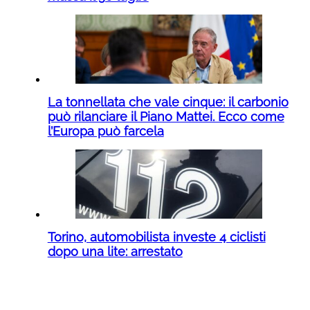
La tonnellata che vale cinque: il carbonio
può rilanciare il Piano Mattei. Ecco come
l’Europa può farcela
Torino, automobilista investe 4 ciclisti
dopo una lite: arrestato