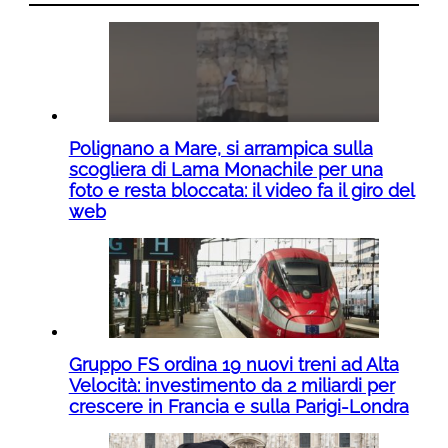
Polignano a Mare, si arrampica sulla
scogliera di Lama Monachile per una
foto e resta bloccata: il video fa il giro del
web
Gruppo FS ordina 19 nuovi treni ad Alta
Velocità: investimento da 2 miliardi per
crescere in Francia e sulla Parigi-Londra