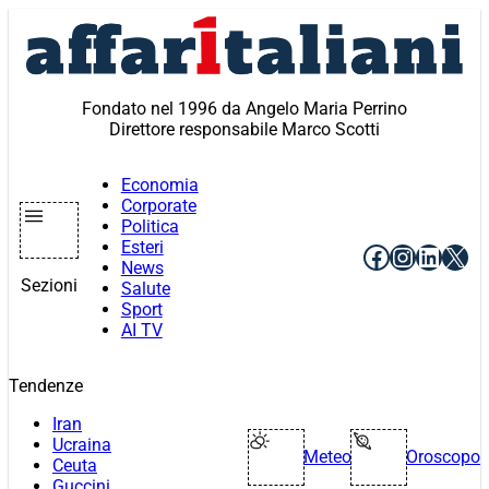
Vai
al
contenuto
Fondato nel 1996 da Angelo Maria Perrino
Direttore responsabile Marco Scotti
Economia
Corporate
Politica
Esteri
Facebook
Instagr
Linke
X
News
Sezioni
Salute
Sport
AI TV
Tendenze
Iran
Ucraina
Meteo
Oroscopo
Ceuta
Guccini