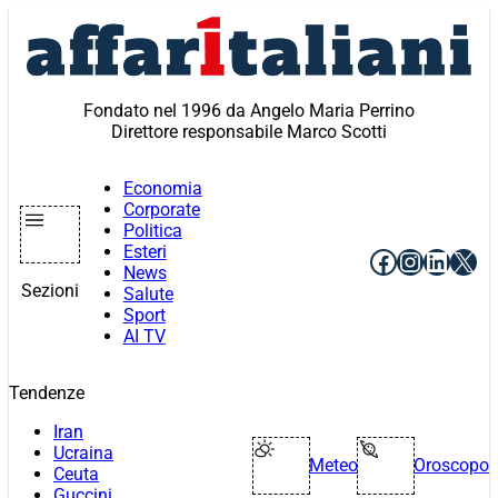
Vai
al
contenuto
Fondato nel 1996 da Angelo Maria Perrino
Direttore responsabile Marco Scotti
Economia
Corporate
Politica
Esteri
Facebook
Instagr
Linke
X
News
Sezioni
Salute
Sport
AI TV
Tendenze
Iran
Ucraina
Meteo
Oroscopo
Ceuta
Guccini