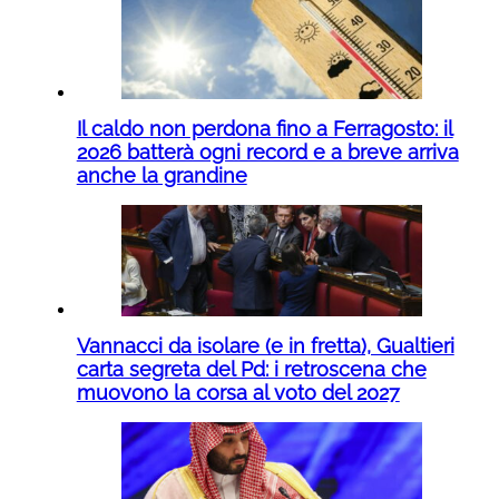
Il caldo non perdona fino a Ferragosto: il
2026 batterà ogni record e a breve arriva
anche la grandine
Vannacci da isolare (e in fretta), Gualtieri
carta segreta del Pd: i retroscena che
muovono la corsa al voto del 2027