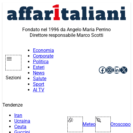
Vai
al
contenuto
Fondato nel 1996 da Angelo Maria Perrino
Direttore responsabile Marco Scotti
Economia
Corporate
Politica
Esteri
Facebook
Instagr
Linke
X
News
Sezioni
Salute
Sport
AI TV
Tendenze
Iran
Ucraina
Meteo
Oroscopo
Ceuta
Guccini