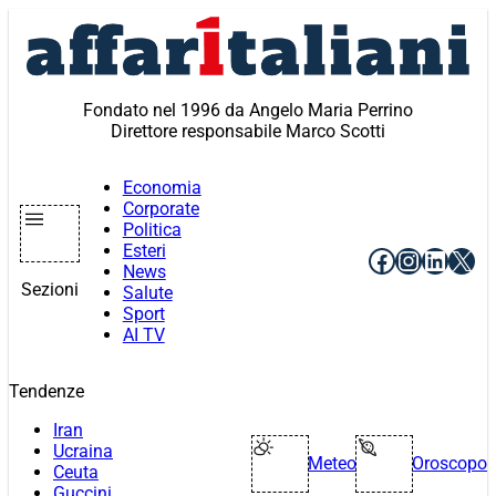
Vai
al
contenuto
Fondato nel 1996 da Angelo Maria Perrino
Direttore responsabile Marco Scotti
Economia
Corporate
Politica
Esteri
Facebook
Instagr
Linke
X
News
Sezioni
Salute
Sport
AI TV
Tendenze
Iran
Ucraina
Meteo
Oroscopo
Ceuta
Guccini