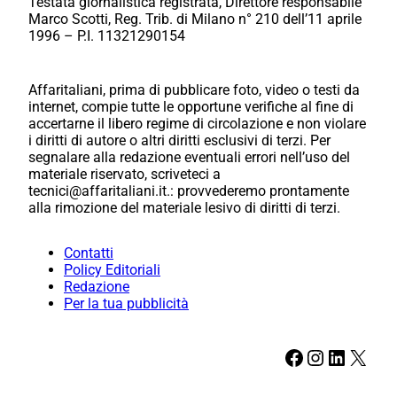
Testata giornalistica registrata, Direttore responsabile
Marco Scotti, Reg. Trib. di Milano n° 210 dell’11 aprile
1996 – P.I. 11321290154
Affaritaliani, prima di pubblicare foto, video o testi da
internet, compie tutte le opportune verifiche al fine di
accertarne il libero regime di circolazione e non violare
i diritti di autore o altri diritti esclusivi di terzi. Per
segnalare alla redazione eventuali errori nell’uso del
materiale riservato, scriveteci a
tecnici@affaritaliani.it.: provvederemo prontamente
alla rimozione del materiale lesivo di diritti di terzi.
Contatti
Policy Editoriali
Redazione
Per la tua pubblicità
Facebook
Instagram
LinkedIn
X