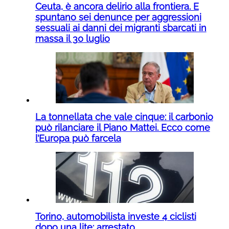
Ceuta, è ancora delirio alla frontiera. E
spuntano sei denunce per aggressioni
sessuali ai danni dei migranti sbarcati in
massa il 30 luglio
La tonnellata che vale cinque: il carbonio
può rilanciare il Piano Mattei. Ecco come
l’Europa può farcela
Torino, automobilista investe 4 ciclisti
dopo una lite: arrestato