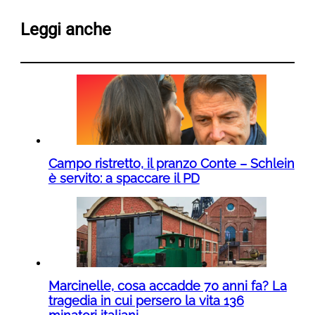
Leggi anche
Campo ristretto, il pranzo Conte – Schlein
è servito: a spaccare il PD
Marcinelle, cosa accadde 70 anni fa? La
tragedia in cui persero la vita 136