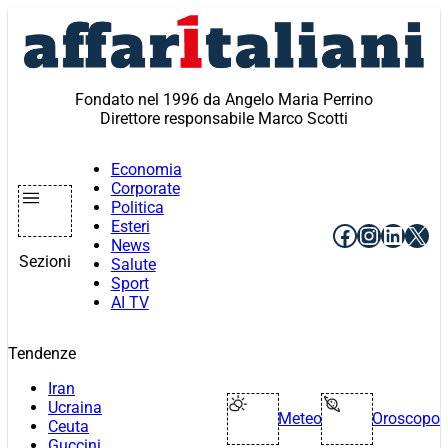
Vai
al
contenuto
Fondato nel 1996 da Angelo Maria Perrino
Direttore responsabile Marco Scotti
Economia
Corporate
Politica
Esteri
Facebook
Instagr
Linke
X
News
Sezioni
Salute
Sport
AI TV
Tendenze
Iran
Ucraina
Meteo
Oroscopo
Ceuta
Guccini