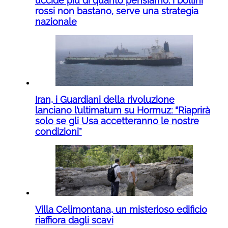
uccide più di quanto pensiamo: i bollini
rossi non bastano, serve una strategia
nazionale
Iran, i Guardiani della rivoluzione
lanciano l’ultimatum su Hormuz: “Riaprirà
solo se gli Usa accetteranno le nostre
condizioni”
Villa Celimontana, un misterioso edificio
riaffiora dagli scavi