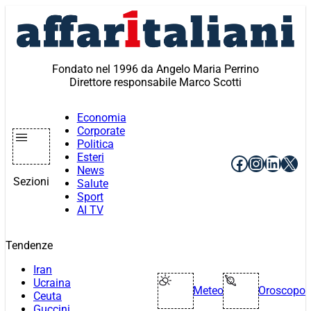
Vai
al
contenuto
Fondato nel 1996 da Angelo Maria Perrino
Direttore responsabile Marco Scotti
Economia
Corporate
Politica
Esteri
Facebook
Instagr
Linke
X
News
Sezioni
Salute
Sport
AI TV
Tendenze
Iran
Ucraina
Meteo
Oroscopo
Ceuta
Guccini