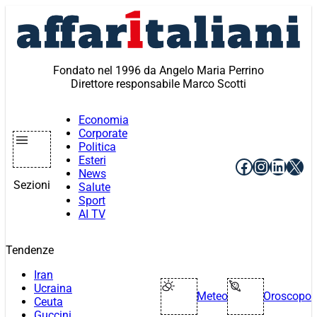
Vai
al
contenuto
Fondato nel 1996 da Angelo Maria Perrino
Direttore responsabile Marco Scotti
Economia
Corporate
Politica
Esteri
Facebook
Instagr
Linke
X
News
Sezioni
Salute
Sport
AI TV
Tendenze
Iran
Ucraina
Meteo
Oroscopo
Ceuta
Guccini