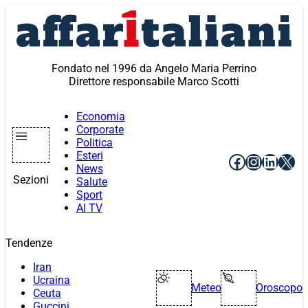
Vai
al
contenuto
Fondato nel 1996 da Angelo Maria Perrino
Direttore responsabile Marco Scotti
Economia
Corporate
Politica
Esteri
Facebook
Instagr
Linke
X
News
Sezioni
Salute
Sport
AI TV
Tendenze
Iran
Ucraina
Meteo
Oroscopo
Ceuta
Guccini