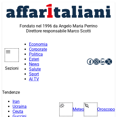
Vai
al
contenuto
Fondato nel 1996 da Angelo Maria Perrino
Direttore responsabile Marco Scotti
Economia
Corporate
Politica
Esteri
Facebook
Instagr
Linke
X
News
Sezioni
Salute
Sport
AI TV
Tendenze
Iran
Ucraina
Meteo
Oroscopo
Ceuta
Guccini