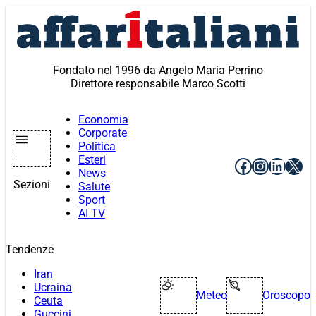
Vai
al
contenuto
Fondato nel 1996 da Angelo Maria Perrino
Direttore responsabile Marco Scotti
Economia
Corporate
Politica
Esteri
Facebook
Instagr
Linke
X
News
Sezioni
Salute
Sport
AI TV
Tendenze
Iran
Ucraina
Meteo
Oroscopo
Ceuta
Guccini