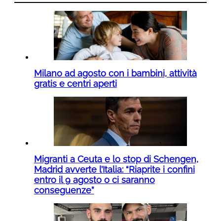
Milano ad agosto con i bambini, attività
gratis e centri aperti
Migranti a Ceuta e lo stop di Schengen,
Madrid avverte l’Italia: “Riaprite i confini
entro il 9 agosto o ci saranno
conseguenze”