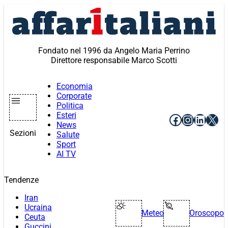
Vai
al
contenuto
Fondato nel 1996 da Angelo Maria Perrino
Direttore responsabile Marco Scotti
Economia
Corporate
Politica
Esteri
Facebook
Instagr
Linke
X
News
Sezioni
Salute
Sport
AI TV
Tendenze
Iran
Ucraina
Meteo
Oroscopo
Ceuta
Guccini