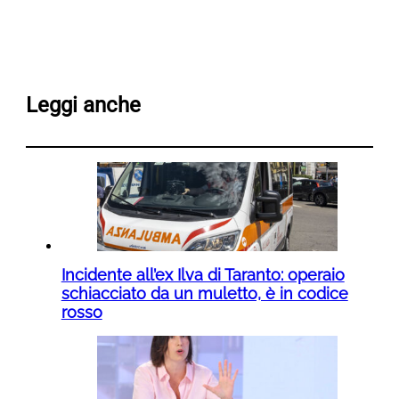
Leggi anche
Incidente all’ex Ilva di Taranto: operaio
schiacciato da un muletto, è in codice
rosso