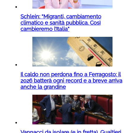
Schlein: “Migranti, cambiamento
climatico e sanità pubblica. Così
cambieremo l’Italia”
Il caldo non perdona fino a Ferragosto: il
2026 batterà ogni record e a breve arriva
anche la grandine
Vannacci da isolare (e in fretta), Gualtieri