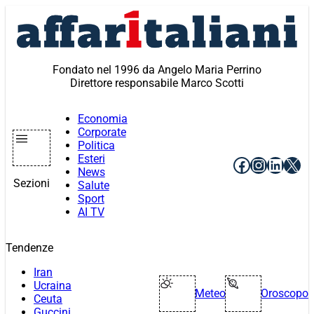
Vai
al
contenuto
Fondato nel 1996 da Angelo Maria Perrino
Direttore responsabile Marco Scotti
Economia
Corporate
Politica
Esteri
Facebook
Instagr
Linke
X
News
Sezioni
Salute
Sport
AI TV
Tendenze
Iran
Ucraina
Meteo
Oroscopo
Ceuta
Guccini