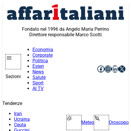
Vai
al
contenuto
Fondato nel 1996 da Angelo Maria Perrino
Direttore responsabile Marco Scotti
Economia
Corporate
Politica
Esteri
Facebook
Instagr
Linke
X
News
Sezioni
Salute
Sport
AI TV
Tendenze
Iran
Ucraina
Meteo
Oroscopo
Ceuta
Guccini