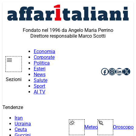
Vai
al
contenuto
Fondato nel 1996 da Angelo Maria Perrino
Direttore responsabile Marco Scotti
Economia
Corporate
Politica
Esteri
Facebook
Instagr
Linke
X
News
Sezioni
Salute
Sport
AI TV
Tendenze
Iran
Ucraina
Meteo
Oroscopo
Ceuta
Guccini