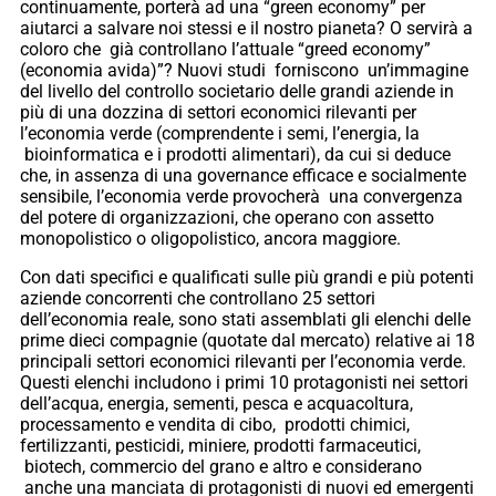
continuamente, porterà ad una “green economy” per
aiutarci a salvare noi stessi e il nostro pianeta? O servirà a
coloro che già controllano l’attuale “greed economy”
(economia avida)”? Nuovi studi forniscono un’immagine
del livello del controllo societario delle grandi aziende in
più di una dozzina di settori economici rilevanti per
l’economia verde (comprendente i semi, l’energia, la
bioinformatica e i prodotti alimentari), da cui si deduce
che, in assenza di una governance efficace e socialmente
sensibile, l’economia verde provocherà una convergenza
del potere di organizzazioni, che operano con assetto
monopolistico o oligopolistico, ancora maggiore.
Con dati specifici e qualificati sulle più grandi e più potenti
aziende concorrenti che controllano 25 settori
dell’economia reale, sono stati assemblati gli elenchi delle
prime dieci compagnie (quotate dal mercato) relative ai 18
principali settori economici rilevanti per l’economia verde.
Questi elenchi includono i primi 10 protagonisti nei settori
dell’acqua, energia, sementi, pesca e acquacoltura,
processamento e vendita di cibo, prodotti chimici,
fertilizzanti, pesticidi, miniere, prodotti farmaceutici,
biotech, commercio del grano e altro e considerano
anche una manciata di protagonisti di nuovi ed emergenti