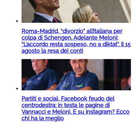
Roma-Madrid, “divorzio” all’italiana per
colpa di Schengen. Adelante Meloni:
“L’accordo resta sospeso, no a diktat”. Il 15
agosto la resa dei conti
Partiti e social, Facebook feudo del
centrodestra: in testa le pagine di
Vannacci e Meloni. E su Instagram? Ecco
chi ha la meglio