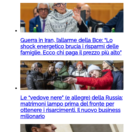
Guerra in Iran, l’allarme della Bce: “Lo
shock energetico brucia i risparmi delle
famiglie. Ecco chi paga il prezzo più alto”
Le “vedove nere” (e allegre) della Russia:
matrimoni lampo prima del fronte per
ottenere i risarcimenti. Il nuovo business
milionario