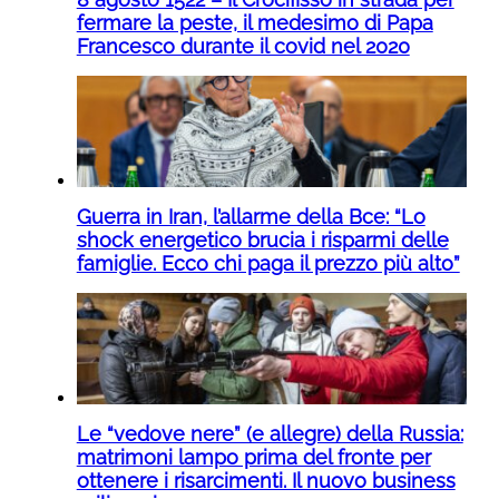
fermare la peste, il medesimo di Papa
Francesco durante il covid nel 2020
Guerra in Iran, l’allarme della Bce: “Lo
shock energetico brucia i risparmi delle
famiglie. Ecco chi paga il prezzo più alto”
Le “vedove nere” (e allegre) della Russia:
matrimoni lampo prima del fronte per
ottenere i risarcimenti. Il nuovo business