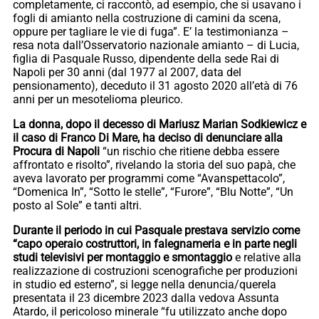
completamente, ci raccontò, ad esempio, che si usavano i
fogli di amianto nella costruzione di camini da scena,
oppure per tagliare le vie di fuga”. E’ la testimonianza –
resa nota dall’Osservatorio nazionale amianto – di Lucia,
figlia di Pasquale Russo, dipendente della sede Rai di
Napoli per 30 anni (dal 1977 al 2007, data del
pensionamento), deceduto il 31 agosto 2020 all’età di 76
anni per un mesotelioma pleurico.
La donna, dopo il decesso di Mariusz Marian Sodkiewicz e
il caso di Franco Di Mare, ha deciso di denunciare alla
Procura di Napoli
“un rischio che ritiene debba essere
affrontato e risolto”, rivelando la storia del suo papà, che
aveva lavorato per programmi come “Avanspettacolo”,
“Domenica In”, “Sotto le stelle”, “Furore”, “Blu Notte”, “Un
posto al Sole” e tanti altri.
Durante il periodo in cui Pasquale prestava servizio come
“capo operaio costruttori, in falegnameria e in parte negli
studi televisivi per montaggio e smontaggio
e relative alla
realizzazione di costruzioni scenografiche per produzioni
in studio ed esterno”, si legge nella denuncia/querela
presentata il 23 dicembre 2023 dalla vedova Assunta
Atardo, il pericoloso minerale “fu utilizzato anche dopo