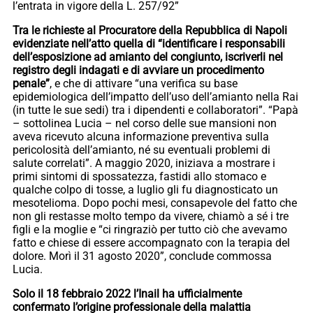
l’entrata in vigore della L. 257/92”
Tra le richieste al Procuratore della Repubblica di Napoli
evidenziate nell’atto quella di “identificare i responsabili
dell’esposizione ad amianto del congiunto, iscriverli nel
registro degli indagati e di avviare un procedimento
penale”
, e che di attivare “una verifica su base
epidemiologica dell’impatto dell’uso dell’amianto nella Rai
(in tutte le sue sedi) tra i dipendenti e collaboratori”. “Papà
– sottolinea Lucia – nel corso delle sue mansioni non
aveva ricevuto alcuna informazione preventiva sulla
pericolosità dell’amianto, né su eventuali problemi di
salute correlati”. A maggio 2020, iniziava a mostrare i
primi sintomi di spossatezza, fastidi allo stomaco e
qualche colpo di tosse, a luglio gli fu diagnosticato un
mesotelioma. Dopo pochi mesi, consapevole del fatto che
non gli restasse molto tempo da vivere, chiamò a sé i tre
figli e la moglie e “ci ringraziò per tutto ciò che avevamo
fatto e chiese di essere accompagnato con la terapia del
dolore. Morì il 31 agosto 2020”, conclude commossa
Lucia.
Solo il 18 febbraio 2022 l’Inail ha ufficialmente
confermato l’origine professionale della malattia