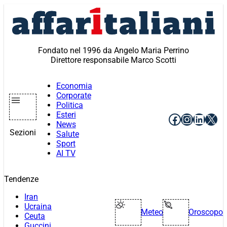
Vai
al
contenuto
Fondato nel 1996 da Angelo Maria Perrino
Direttore responsabile Marco Scotti
Economia
Corporate
Politica
Esteri
Facebook
Instagr
Linke
X
News
Sezioni
Salute
Sport
AI TV
Tendenze
Iran
Ucraina
Meteo
Oroscopo
Ceuta
Guccini