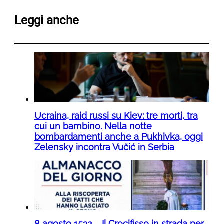
Leggi anche
Ucraina, raid russi su Kiev: tre morti, tra
cui un bambino. Nella notte
bombardamenti anche a Pukhivka, oggi
Zelensky incontra Vučić in Serbia
8 agosto 1522 – Il Crocifisso in strada per