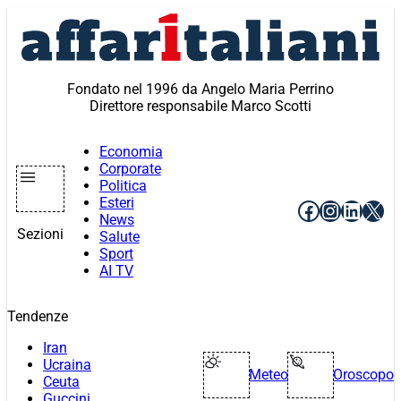
Vai
al
contenuto
Fondato nel 1996 da Angelo Maria Perrino
Direttore responsabile Marco Scotti
Economia
Corporate
Politica
Esteri
Facebook
Instagr
Linke
X
News
Sezioni
Salute
Sport
AI TV
Tendenze
Iran
Ucraina
Meteo
Oroscopo
Ceuta
Guccini