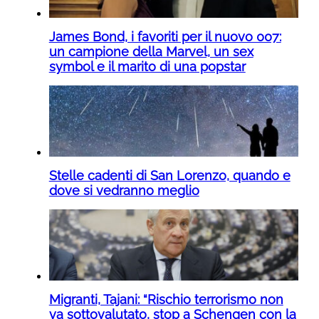
James Bond, i favoriti per il nuovo 007:
un campione della Marvel, un sex
symbol e il marito di una popstar
Stelle cadenti di San Lorenzo, quando e
dove si vedranno meglio
Migranti, Tajani: “Rischio terrorismo non
va sottovalutato, stop a Schengen con la