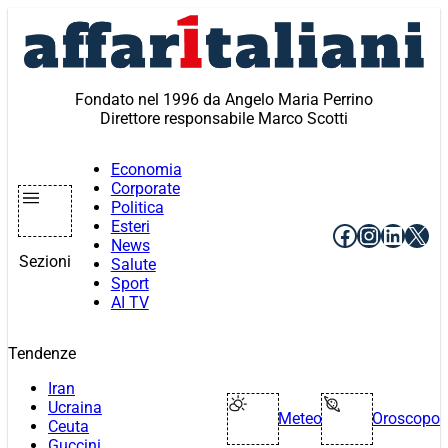
Vai
al
contenuto
Fondato nel 1996 da Angelo Maria Perrino
Direttore responsabile Marco Scotti
Economia
Corporate
Politica
Esteri
Facebook
Instagr
Linke
X
News
Sezioni
Salute
Sport
AI TV
Tendenze
Iran
Ucraina
Meteo
Oroscopo
Ceuta
Guccini