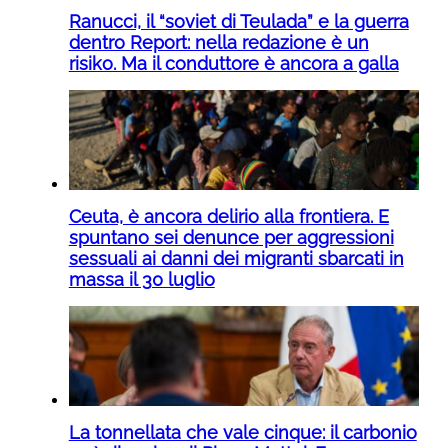
Ranucci, il “soviet di Teulada” e la guerra
dentro Report: nella redazione è un
risiko. Ma il conduttore è ancora a galla
Ceuta, è ancora delirio alla frontiera. E
spuntano sei denunce per aggressioni
sessuali ai danni dei migranti sbarcati in
massa il 30 luglio
La tonnellata che vale cinque: il carbonio