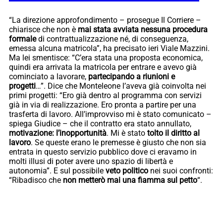
“La direzione approfondimento – prosegue Il Corriere –
chiarisce che non è
mai stata avviata nessuna procedura
formale
di contrattualizzazione né, di conseguenza,
emessa alcuna matricola”, ha precisato ieri Viale Mazzini.
Ma lei smentisce: “C’era stata una proposta economica,
quindi era arrivata la matricola per entrare e avevo già
cominciato a lavorare,
partecipando a riunioni e
progetti
…”. Dice che Monteleone l’aveva già coinvolta nei
primi progetti: “Ero già dentro al programma con servizi
già in via di realizzazione. Ero pronta a partire per una
trasferta di lavoro. All’improvviso mi è stato comunicato –
spiega Giudice – che il contratto era stato annullato,
motivazione: l’inopportunità
. Mi è stato
tolto il diritto al
lavoro
. Se queste erano le premesse è giusto che non sia
entrata in questo servizio pubblico dove ci eravamo in
molti illusi di poter avere uno spazio di libertà e
autonomia”. E sul possibile
veto politico
nei suoi confronti:
“Ribadisco che
non metterò mai una fiamma sul petto
“.