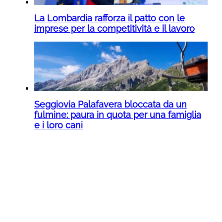
La Lombardia rafforza il patto con le
imprese per la competitività e il lavoro
Seggiovia Palafavera bloccata da un
fulmine: paura in quota per una famiglia
e i loro cani