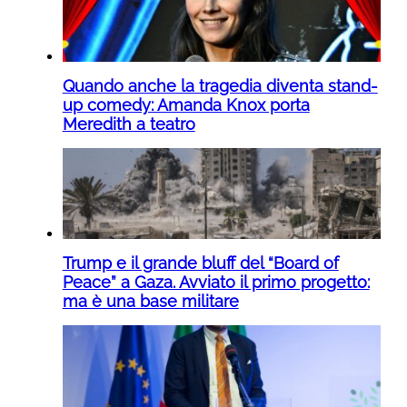
Quando anche la tragedia diventa stand-
up comedy: Amanda Knox porta
Meredith a teatro
Trump e il grande bluff del “Board of
Peace” a Gaza. Avviato il primo progetto:
ma è una base militare