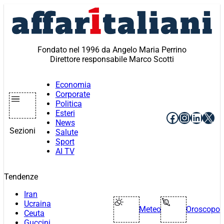
Vai
al
contenuto
Fondato nel 1996 da Angelo Maria Perrino
Direttore responsabile Marco Scotti
Economia
Corporate
Politica
Esteri
Facebook
Instagr
Linke
X
News
Sezioni
Salute
Sport
AI TV
Tendenze
Iran
Ucraina
Meteo
Oroscopo
Ceuta
Guccini