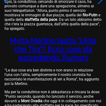
Così, la conduttrice, cercando di smorzare il caos, ha
provato comunque a dare una spiegazione, almeno ai
suoi telespettatori. “Allora, punto primo il servizio
mostrava le immagini di due piazze, quella dei
filo-Putin
e
quella della
staffetta della pace
. Da un lato abbiamo detto
che c’era la piazza guerresca, dall’altra quella della pace”,
ha spiegato.
Myrta Merlino lascia “L’Aria
che Tira”? Ecco cosa sta
succedendo. Rumors
“Le due cose era ben distinte e non erano in relazione
l’una con l’altra, semplicemente il nostro cronista ha
raccontato le manifestazioni di ieri a Roma”, ha aggiunto
poi la Merlino.
Ma per la conduttrice non è abbastanza e rincara la dose:
“Punto secondo, quando ho lanciato il servizio, anche
davanti a
Moni Ovadia
che oggi è in collegamento con noi
e ha partecipato alla staffetta per la pace, ho specificato