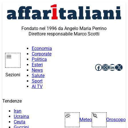
Vai
al
contenuto
Fondato nel 1996 da Angelo Maria Perrino
Direttore responsabile Marco Scotti
Economia
Corporate
Politica
Esteri
Facebook
Instagr
Linke
X
News
Sezioni
Salute
Sport
AI TV
Tendenze
Iran
Ucraina
Meteo
Oroscopo
Ceuta
Guccini