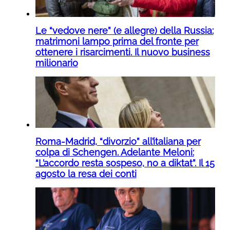
Le “vedove nere” (e allegre) della Russia:
matrimoni lampo prima del fronte per
ottenere i risarcimenti. Il nuovo business
milionario
Roma-Madrid, “divorzio” all’italiana per
colpa di Schengen. Adelante Meloni:
“L’accordo resta sospeso, no a diktat”. Il 15
agosto la resa dei conti