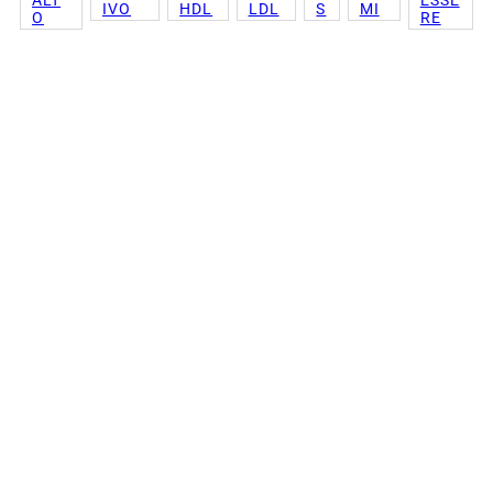
ALT
ESSE
IVO
HDL
LDL
S
MI
O
RE