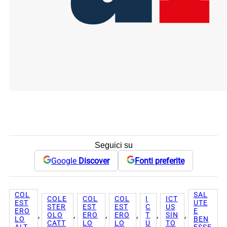
Seguici su
Google
Discover
Fonti preferite
COL
SAL
COLE
COL
COL
I
ICT
EST
UTE
STER
EST
EST
C
US
ERO
E
, 
, 
, 
, 
, 
, 
OLO
ERO
ERO
T
SIN
LO
BEN
CATT
LO
LO
U
TO