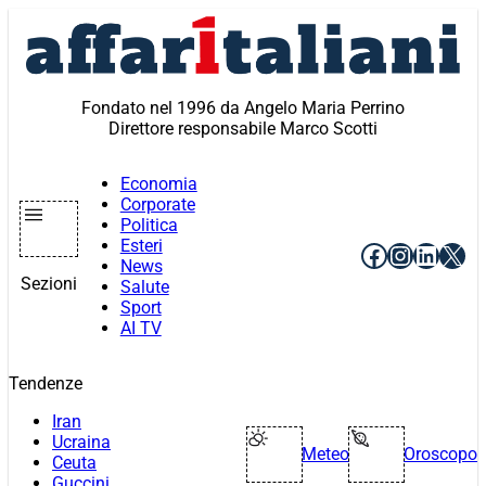
Vai
al
contenuto
Fondato nel 1996 da Angelo Maria Perrino
Direttore responsabile Marco Scotti
Economia
Corporate
Politica
Esteri
Facebook
Instagr
Linke
X
News
Sezioni
Salute
Sport
AI TV
Tendenze
Iran
Ucraina
Meteo
Oroscopo
Ceuta
Guccini