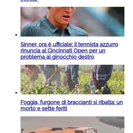
Sinner, ora è ufficiale: il tennista azzurro
rinuncia al Cincinnati Open per un
problema al ginocchio destro
Foggia, furgone di braccianti si ribalta: un
morto e sette feriti