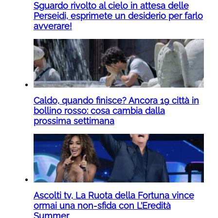
Sguardo rivolto al cielo in attesa delle
Perseidi, esprimete un desiderio per farlo
avverare!
Caldo, quando finisce? Ancora 19 città in
bollino rosso: cosa cambia dalla
prossima settimana
Ascolti tv, La Ruota della Fortuna vince
ormai una non-sfida con L’Eredità
Summer