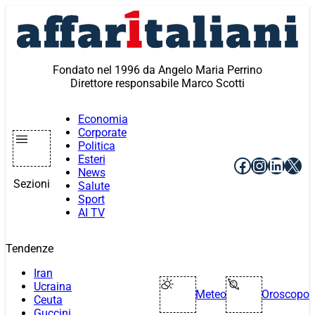
Vai
al
contenuto
Fondato nel 1996 da Angelo Maria Perrino
Direttore responsabile Marco Scotti
Economia
Corporate
Politica
Esteri
Facebook
Instagr
Linke
X
News
Sezioni
Salute
Sport
AI TV
Tendenze
Iran
Ucraina
Meteo
Oroscopo
Ceuta
Guccini