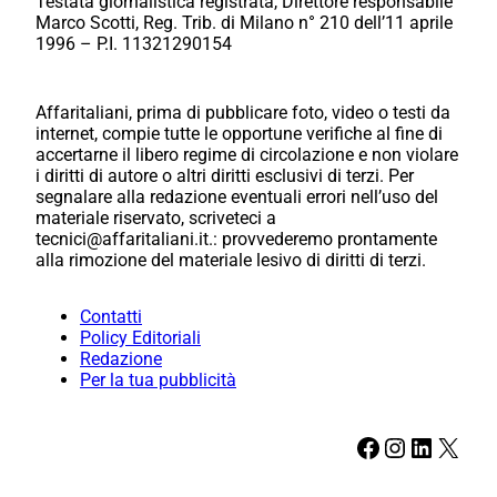
Testata giornalistica registrata, Direttore responsabile
Marco Scotti, Reg. Trib. di Milano n° 210 dell’11 aprile
1996 – P.I. 11321290154
Affaritaliani, prima di pubblicare foto, video o testi da
internet, compie tutte le opportune verifiche al fine di
accertarne il libero regime di circolazione e non violare
i diritti di autore o altri diritti esclusivi di terzi. Per
segnalare alla redazione eventuali errori nell’uso del
materiale riservato, scriveteci a
tecnici@affaritaliani.it.: provvederemo prontamente
alla rimozione del materiale lesivo di diritti di terzi.
Contatti
Policy Editoriali
Redazione
Per la tua pubblicità
Facebook
Instagram
LinkedIn
X