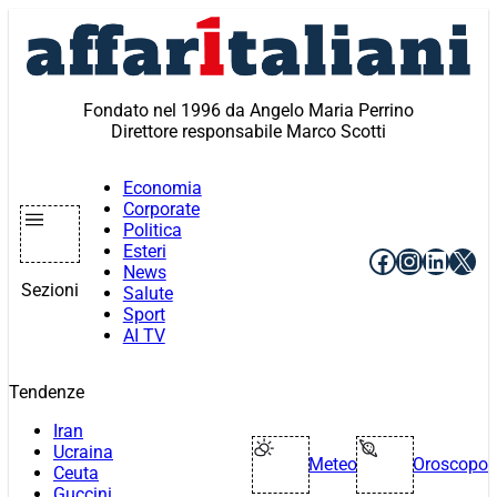
Vai
al
contenuto
Fondato nel 1996 da Angelo Maria Perrino
Direttore responsabile Marco Scotti
Economia
Corporate
Politica
Esteri
Facebook
Instagr
Linke
X
News
Sezioni
Salute
Sport
AI TV
Tendenze
Iran
Ucraina
Meteo
Oroscopo
Ceuta
Guccini