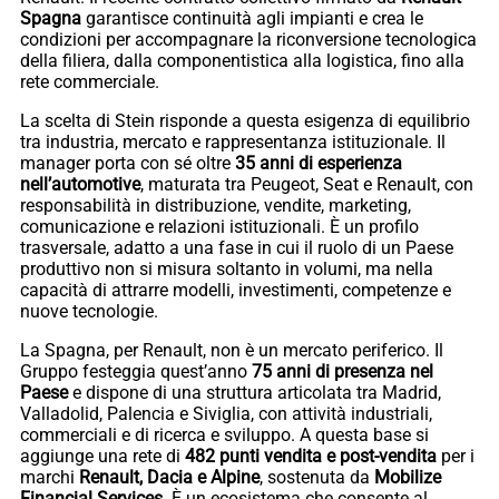
Spagna
garantisce continuità agli impianti e crea le
condizioni per accompagnare la riconversione tecnologica
della filiera, dalla componentistica alla logistica, fino alla
rete commerciale.
La scelta di Stein risponde a questa esigenza di equilibrio
tra industria, mercato e rappresentanza istituzionale. Il
manager porta con sé oltre
35 anni di esperienza
nell’automotive
, maturata tra Peugeot, Seat e Renault, con
responsabilità in distribuzione, vendite, marketing,
comunicazione e relazioni istituzionali. È un profilo
trasversale, adatto a una fase in cui il ruolo di un Paese
produttivo non si misura soltanto in volumi, ma nella
capacità di attrarre modelli, investimenti, competenze e
nuove tecnologie.
La Spagna, per Renault, non è un mercato periferico. Il
Gruppo festeggia quest’anno
75 anni di presenza nel
Paese
e dispone di una struttura articolata tra Madrid,
Valladolid, Palencia e Siviglia, con attività industriali,
commerciali e di ricerca e sviluppo. A questa base si
aggiunge una rete di
482 punti vendita e post-vendita
per i
marchi
Renault, Dacia e Alpine
, sostenuta da
Mobilize
Financial Services
. È un ecosistema che consente al