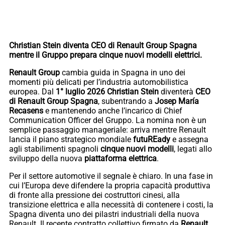
Christian Stein diventa CEO di Renault Group Spagna
mentre il Gruppo prepara cinque nuovi modelli elettrici.
Renault Group
cambia guida in Spagna in uno dei
momenti più delicati per l’industria automobilistica
europea. Dal
1° luglio 2026 Christian Stein
diventerà
CEO
di Renault Group Spagna
, subentrando a
Josep María
Recasens
e mantenendo anche l’incarico di Chief
Communication Officer del Gruppo. La nomina non è un
semplice passaggio manageriale: arriva mentre Renault
lancia il piano strategico mondiale
futuREady
e assegna
agli stabilimenti spagnoli
cinque nuovi modelli
, legati allo
sviluppo della nuova
piattaforma elettrica
.
Per il settore automotive il segnale è chiaro. In una fase in
cui l’Europa deve difendere la propria capacità produttiva
di fronte alla pressione dei costruttori cinesi, alla
transizione elettrica e alla necessità di contenere i costi, la
Spagna diventa uno dei pilastri industriali della nuova
Renault. Il recente contratto collettivo firmato da
Renault