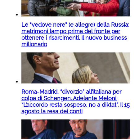
Le “vedove nere” (e allegre) della Russia:
matrimoni lampo prima del fronte per
ottenere i risarcimenti. Il nuovo business
milionario
Roma-Madrid, “divorzio” all’italiana per
colpa di Schengen. Adelante Meloni:
“L’accordo resta sospeso, no a diktat”. Il 15
agosto la resa dei conti