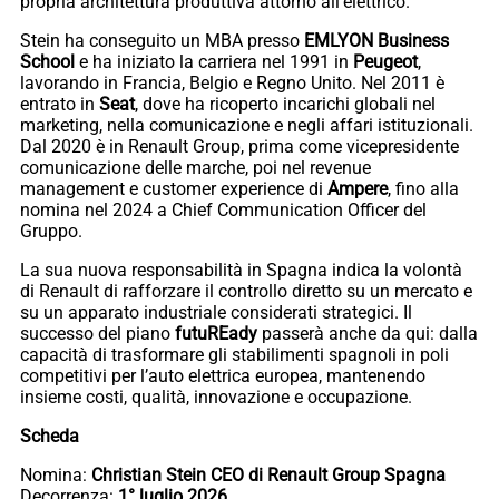
propria architettura produttiva attorno all’elettrico.
Stein ha conseguito un MBA presso
EMLYON Business
School
e ha iniziato la carriera nel 1991 in
Peugeot
,
lavorando in Francia, Belgio e Regno Unito. Nel 2011 è
entrato in
Seat
, dove ha ricoperto incarichi globali nel
marketing, nella comunicazione e negli affari istituzionali.
Dal 2020 è in Renault Group, prima come vicepresidente
comunicazione delle marche, poi nel revenue
management e customer experience di
Ampere
, fino alla
nomina nel 2024 a Chief Communication Officer del
Gruppo.
La sua nuova responsabilità in Spagna indica la volontà
di Renault di rafforzare il controllo diretto su un mercato e
su un apparato industriale considerati strategici. Il
successo del piano
futuREady
passerà anche da qui: dalla
capacità di trasformare gli stabilimenti spagnoli in poli
competitivi per l’auto elettrica europea, mantenendo
insieme costi, qualità, innovazione e occupazione.
Scheda
Nomina:
Christian Stein CEO di Renault Group Spagna
Decorrenza:
1° luglio 2026