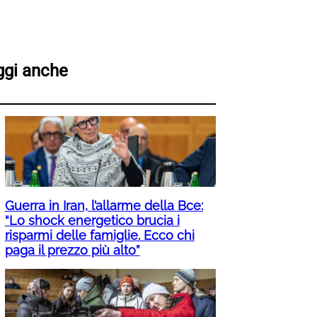
ggi anche
Guerra in Iran, l’allarme della Bce:
“Lo shock energetico brucia i
risparmi delle famiglie. Ecco chi
paga il prezzo più alto”