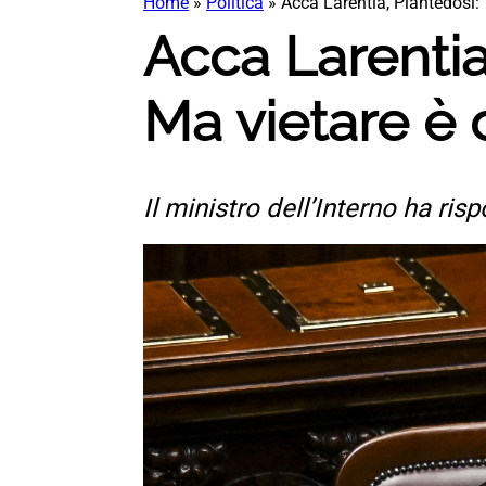
Home
»
Politica
»
Acca Larentia, Piantedosi:
Acca Larentia
Ma vietare è
Il ministro dell’Interno ha r