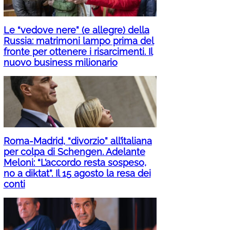
Le “vedove nere” (e allegre) della
Russia: matrimoni lampo prima del
fronte per ottenere i risarcimenti. Il
nuovo business milionario
Roma-Madrid, “divorzio” all’italiana
per colpa di Schengen. Adelante
Meloni: “L’accordo resta sospeso,
no a diktat”. Il 15 agosto la resa dei
conti