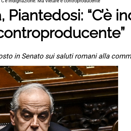
 “C’è indignazione. Ma vietare è controproducente”
, Piantedosi: “C’è i
 controproducente”
isposto in Senato sui saluti romani alla c