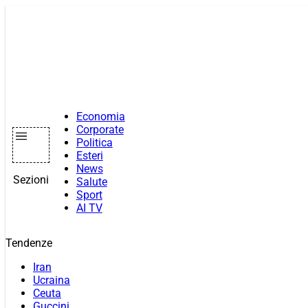
Vai
al
contenuto
Economia
Corporate
Politica
Esteri
News
Sezioni
Salute
Sport
AI TV
Tendenze
Iran
Ucraina
Ceuta
Guccini