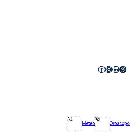
Facebook
Instagr
Linke
X
Meteo
Oroscopo