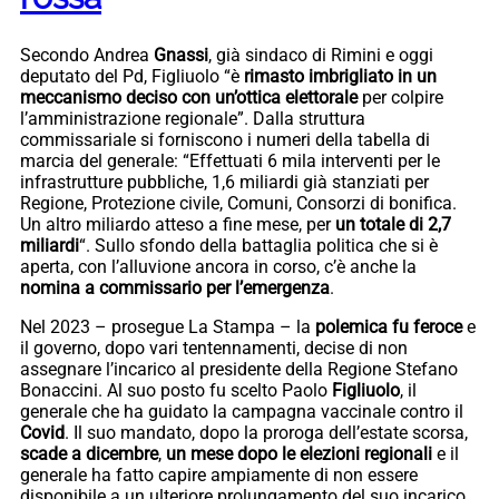
Secondo Andrea
Gnassi
, già sindaco di Rimini e oggi
deputato del Pd, Figliuolo “è
rimasto imbrigliato in un
meccanismo deciso con un’ottica elettorale
per colpire
l’amministrazione regionale”. Dalla struttura
commissariale si forniscono i numeri della tabella di
marcia del generale: “Effettuati 6 mila interventi per le
infrastrutture pubbliche, 1,6 miliardi già stanziati per
Regione, Protezione civile, Comuni, Consorzi di bonifica.
Un altro miliardo atteso a fine mese, per
un totale di 2,7
miliardi
“. Sullo sfondo della battaglia politica che si è
aperta, con l’alluvione ancora in corso, c’è anche la
nomina a commissario per l’emergenza
.
Nel 2023 – prosegue La Stampa – la
polemica fu feroce
e
il governo, dopo vari tentennamenti, decise di non
assegnare l’incarico al presidente della Regione Stefano
Bonaccini. Al suo posto fu scelto Paolo
Figliuolo
, il
generale che ha guidato la campagna vaccinale contro il
Covid
. Il suo mandato, dopo la proroga dell’estate scorsa,
scade a dicembre
,
un mese dopo le elezioni regionali
e il
generale ha fatto capire ampiamente di non essere
disponibile a un ulteriore prolungamento del suo incarico.