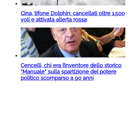
Cina, tifone Dolphin: cancellati oltre 1.500
voli e attivata allerta rossa
Cencelli, chi era l’inventore dello storico
“Manuale” sulla spartizione del potere
politico scomparso a 90 anni