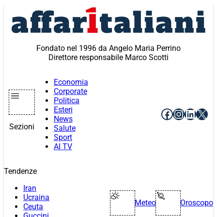
Vai
al
contenuto
Fondato nel 1996 da Angelo Maria Perrino
Direttore responsabile Marco Scotti
Economia
Corporate
Politica
Esteri
Facebook
Instagr
Linke
X
News
Sezioni
Salute
Sport
AI TV
Tendenze
Iran
Ucraina
Meteo
Oroscopo
Ceuta
Guccini