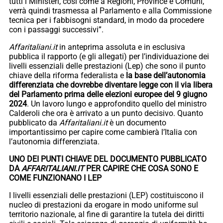
tutti i Ministeri, così come a Regioni, Province e Comuni,
verrà quindi trasmessa al Parlamento e alla Commissione
tecnica per i fabbisogni standard, in modo da procedere
con i passaggi successivi”.
Affaritaliani.it
in anteprima assoluta e in esclusiva
pubblica il rapporto (e gli allegati) per l’individuazione dei
livelli essenziali delle prestazioni (Lep) che sono il punto
chiave della riforma federalista e
la base dell’autonomia
differenziata che dovrebbe diventare legge con il via libera
del Parlamento prima delle elezioni europee del 9 giugno
2024
. Un lavoro lungo e approfondito quello del ministro
Calderoli che ora è arrivato a un punto decisivo. Quanto
pubblicato da
Affaritaliani.it
è un documento
importantissimo per capire come cambierà l’Italia con
l’autonomia differenziata.
UNO DEI PUNTI CHIAVE DEL DOCUMENTO PUBBLICATO
DA
AFFARITALIANI.IT
PER CAPIRE CHE COSA SONO E
COME FUNZIONANO I LEP
I livelli essenziali delle prestazioni (LEP) costituiscono il
nucleo di prestazioni da erogare in modo uniforme sul
territorio nazionale, al fine di garantire la tutela dei diritti