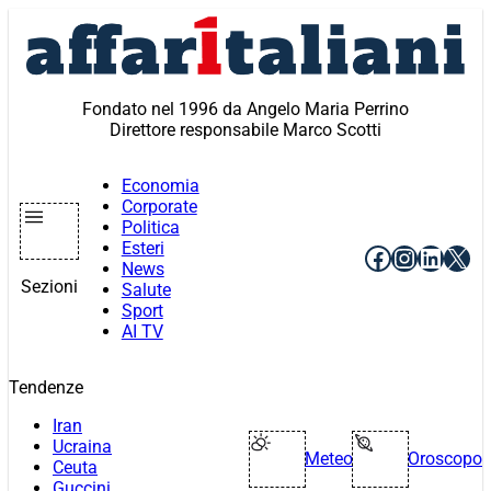
Vai
al
contenuto
Fondato nel 1996 da Angelo Maria Perrino
Direttore responsabile Marco Scotti
Economia
Corporate
Politica
Esteri
Facebook
Instagr
Linke
X
News
Sezioni
Salute
Sport
AI TV
Tendenze
Iran
Ucraina
Meteo
Oroscopo
Ceuta
Guccini