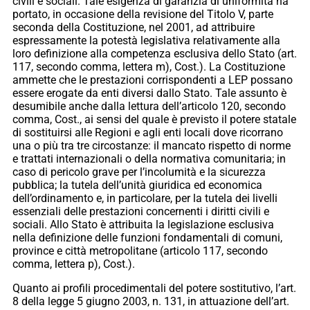
civili e sociali. Tale esigenza di garanzia di uniformità ha
portato, in occasione della revisione del Titolo V, parte
seconda della Costituzione, nel 2001, ad attribuire
espressamente la potestà legislativa relativamente alla
loro definizione alla competenza esclusiva dello Stato (art.
117, secondo comma, lettera m), Cost.). La Costituzione
ammette che le prestazioni corrispondenti a LEP possano
essere erogate da enti diversi dallo Stato. Tale assunto è
desumibile anche dalla lettura dell’articolo 120, secondo
comma, Cost., ai sensi del quale è previsto il potere statale
di sostituirsi alle Regioni e agli enti locali dove ricorrano
una o più tra tre circostanze: il mancato rispetto di norme
e trattati internazionali o della normativa comunitaria; in
caso di pericolo grave per l’incolumità e la sicurezza
pubblica; la tutela dell’unità giuridica ed economica
dell’ordinamento e, in particolare, per la tutela dei livelli
essenziali delle prestazioni concernenti i diritti civili e
sociali. Allo Stato è attribuita la legislazione esclusiva
nella definizione delle funzioni fondamentali di comuni,
province e città metropolitane (articolo 117, secondo
comma, lettera p), Cost.).
Quanto ai profili procedimentali del potere sostitutivo, l’art.
8 della legge 5 giugno 2003, n. 131, in attuazione dell’art.