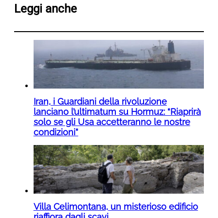
Leggi anche
Iran, i Guardiani della rivoluzione
lanciano l’ultimatum su Hormuz: “Riaprirà
solo se gli Usa accetteranno le nostre
condizioni”
Villa Celimontana, un misterioso edificio
riaffiora dagli scavi