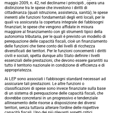
maggio 2009, n. 42, nel declinarne i principi6 , opera una
distinzione tra le spese che investono i diritti di
cittadinanza (quali istruzione, assistenza, sanità); le spese
inerenti alle funzioni fondamentali degli enti locali, per le
quali va assicurata la copertura integrale dei fabbisogni
finanziari; le spese che vengono affidate in misura
maggiore al finanziamento con gli strumenti tipici della
autonomia tributaria, per le quali è previsto un modello di
perequazione delle capacità fiscali, cioè un finanziamento
delle funzioni che tiene conto dei livelli di ricchezza
diversificati dei territori. Per le funzioni concernenti i diritti
civili e sociali, spetta dunque allo Stato definire i livelli
essenziali delle prestazioni, che devono essere garantiti su
tutto il territorio nazionale in condizione di efficienza e di
appropriatezza.
Ai LEP sono associati i fabbisogni standard necessari ad
assicurare tali prestazioni. Le altre funzioni o
classificazioni di spese sono invece finanziate sulla base
di un sistema di perequazione delle capacità fiscali, che
dovrebbe concretarsi in un progressivo e tendenziale
allineamento delle risorse a disposizione dei diversi
territori, senza tuttavia alterare l’ordine delle rispettive
capacità fiscali. Uno dei più rilevanti aspetti critici