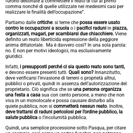
furono destinate a commettere il reato di cui al primo
comma nonché di quelle utilizzate nei medesimi casi per
realizzare le finalità dell’occupazione”.
Partiamo dalle
critiche
: si teme che
possa essere usato
contro le occupazioni a scuola
o i
pacifici raduni
in
piazza,
organizzati, magari, per scambiarsi due chiacchiere.
Viene
definito un reato liberticida espressione della peggiore
anima dittatoriale. Ma è davvero così? In una sola parola:
no. E non per motivi ideologici, ma esclusivamente
giuridici.
Infatti,
i presupposti perché ci sia questo reato sono tanti,
e devono essere presenti tutti.
Quali sono?
Innanzitutto,
deve verificarsi l’invasione di terreni o proprietà altrui,
pubblici o privati, quindi in assenza dell’autorizzazione del
proprietario. Ciò significa che se
una persona organizza
una festa a
casa
sua con cento persone, a meno che non
viva in un monolocale e possa causare disturbo alla
quiete pubblica, non si
commetterà nessun reato
. Inoltre,
deve trattarsi di raduni pericolosi per l’ordine pubblico, la
salute
pubblica
o l’incolumità pubblica.
Quindi, una semplice processione sotto Pasqua, per citare