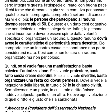
un esempio, così come un corteo funebre, non potranno
certo integrare questa fattispecie di reato, con buona pace
di chi teme che ritrovarsi in piazza in comitiva per passare
qualche ora in compagnia comporterà sei anni di carcere.
Ma vi è di più:
le persone
che partecipano al raduno
devono essere più di 50
. E questo è un dato così oggettivo
che non richiede ulteriore spiegazione. Infine, le persone
che si incontrano devono essere spinte dalla volontà
specifica di organizzare un raduno. E questo raduno
dovrà
avere le caratteristiche di pericolosità sopra descritte
. Ciò
comporta che un incontro casuale e spontaneo non potrà
considerarsi reato. Così come non lo sarà un raduno
organizzato ma non pericoloso.
Quindi,
se si vuole fare una manifestazione, basta
chiedere l’autorizzazione.
Se si vuole
protestare, basta
farlo senza creare disordini
. E se ci si vuole
divertire, basta
organizzare una festa coi dovuti permessi
. Dove si vede la
negazione della libertà, in tutto ciò?
Io la chiamo civiltà
.
Semplicemente un posto, in cui il mio diritto finisce
laddove calpesta quello di un altro. E dove ogni violazione
di quel diritto, è giusto che sia sanzionata.
* Avvocato e Presidente dell’Osservatorio Nazionale