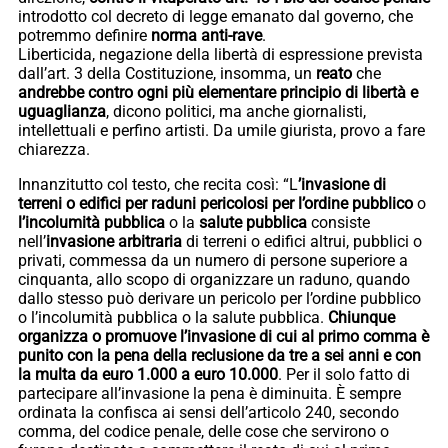
introdotto col decreto di legge emanato dal governo, che
potremmo definire
norma anti-rave
.
Liberticida, negazione della libertà di espressione prevista
dall’art. 3 della Costituzione, insomma, un
reato
che
andrebbe contro ogni più elementare principio di libertà e
uguaglianza
, dicono politici, ma anche giornalisti,
intellettuali e perfino artisti. Da umile giurista, provo a fare
chiarezza.
Innanzitutto col testo, che recita così: “L
’invasione di
terreni o edifici per raduni pericolosi per l’ordine
pubblico
o
l’incolumità pubblica
o la
salute pubblica
consiste
nell’
invasione arbitraria
di terreni o edifici altrui, pubblici o
privati, commessa da un numero di persone superiore a
cinquanta, allo scopo di organizzare un raduno, quando
dallo stesso può derivare un pericolo per l’ordine pubblico
o l’incolumità pubblica o la salute pubblica.
Chiunque
organizza o promuove l’invasione di cui al primo comma è
punito con la pena della reclusione da tre a sei anni e con
la multa da euro 1.000 a euro 10.000
. Per il solo fatto di
partecipare all’invasione la pena è diminuita. È sempre
ordinata la confisca ai sensi dell’articolo 240, secondo
comma, del codice penale, delle cose che servirono o