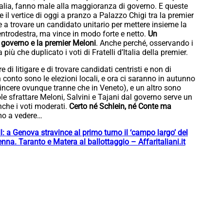
Italia, fanno male alla maggioranza di governo. E queste
il vertice di oggi a pranzo a Palazzo Chigi tra la premier
e a trovare un candidato unitario per mettere insieme la
Centrodestra, ma vince in modo forte e netto.
Un
l governo e la premier Meloni
. Anche perché, osservando i
a più che duplicato i voti di Fratelli d’Italia della premier.
 di litigare e di trovare candidati centristi e non di
 conto sono le elezioni locali, e ora ci saranno in autunno
vincere ovunque tranne che in Veneto), e un altro sono
ole sfrattare Meloni, Salvini e Tajani dal governo serve un
nche i voti moderati.
Certo né Schlein, né Conte ma
emo a vedere…
l: a Genova stravince al primo turno il ‘campo largo’ del
nna. Taranto e Matera al ballottaggio – Affaritaliani.it