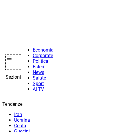
Vai
al
contenuto
Economia
Corporate
Politica
Esteri
News
Sezioni
Salute
Sport
AI TV
Tendenze
Iran
Ucraina
Ceuta
Guccini