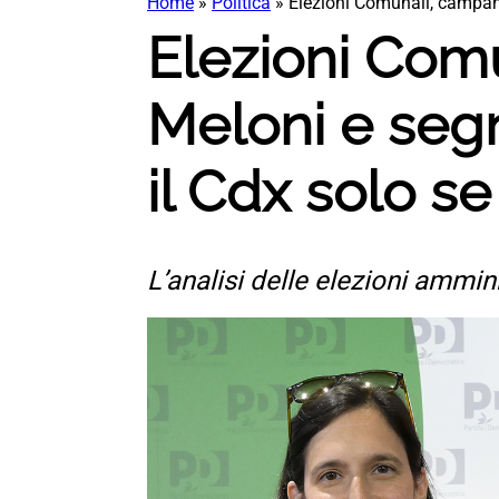
Home
»
Politica
»
Elezioni Comunali, campanel
Elezioni Comu
Meloni e segn
il Cdx solo se
L’analisi delle elezioni ammin