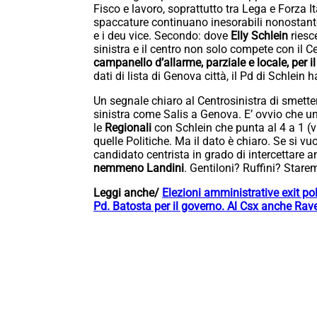
Fisco e lavoro, soprattutto tra Lega e Forza 
spaccature continuano inesorabili nonostante 
e i deu vice. Secondo: dove
Elly Schlein
riesc
sinistra e il centro non solo compete con il 
campanello d’allarme, parziale e locale, per i
dati di lista di Genova città, il Pd di Schlein h
Un segnale chiaro al Centrosinistra di smettere
sinistra come Salis a Genova. E’ ovvio che un
le
Regionali
con Schlein che punta al 4 a 1 (
quelle Politiche. Ma il dato è chiaro. Se si vu
candidato centrista in grado di intercettare a
nemmeno Landini
. Gentiloni? Ruffini? Star
Leggi anche/
Elezioni amministrative exit pol
Pd. Batosta per il governo. Al Csx anche Rave