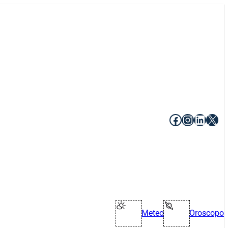
Facebook
Instagr
Linke
X
Meteo
Oroscopo