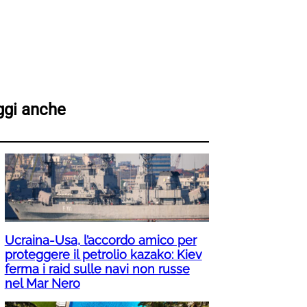
ggi anche
Ucraina-Usa, l’accordo amico per
proteggere il petrolio kazako: Kiev
ferma i raid sulle navi non russe
nel Mar Nero