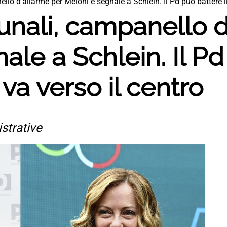
lo d’allarme per Meloni e segnale a Schlein. Il Pd può battere il
nali, campanello d
ale a Schlein. Il P
 va verso il centro
istrative