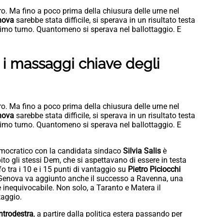
ro. Ma fino a poco prima della chiusura delle urne nel
nova
sarebbe stata difficile, si sperava in un risultato testa
 primo turno. Quantomeno si sperava nel ballottaggio. E
 i massaggi chiave degli
ro. Ma fino a poco prima della chiusura delle urne nel
nova
sarebbe stata difficile, si sperava in un risultato testa
 primo turno. Quantomeno si sperava nel ballottaggio. E
 Democratico con la candidata sindaco
Silvia Salis
è
ito gli stessi Dem, che si aspettavano di essere in testa
 tra i 10 e i 15 punti di vantaggio su
Pietro Piciocchi
 Genova va aggiunto anche il successo a Ravenna, una
inequivocabile. Non solo, a Taranto e Matera il
taggio.
ntrodestra
, a partire dalla politica estera passando per