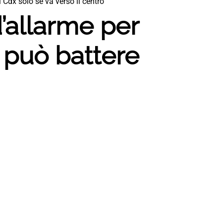
 Cdx solo se va verso il centro
’allarme per
d può battere