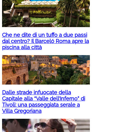
Che ne dite di un tuffo a due passi
dal centro? Il Barceló Roma apre la
piscina alla città
Dalle strade infuocate della
Capitale alla “Valle dell’Inferno” di
Tivoli: una passeggiata serale a
Villa Gregoriana